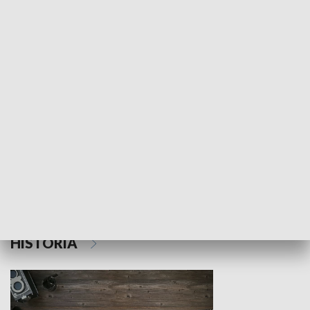
NAUKA I EDUKACJA
Z indeksem w ręku
Droga po suk
HISTORIA