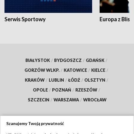
Serwis Sportowy
Europa z Blisk
BIAŁYSTOK
/
BYDGOSZCZ
/
GDAŃSK
/
GORZÓW WLKP.
/
KATOWICE
/
KIELCE
/
KRAKÓW
/
LUBLIN
/
ŁÓDŹ
/
OLSZTYN
/
OPOLE
/
POZNAŃ
/
RZESZÓW
/
SZCZECIN
/
WARSZAWA
/
WROCŁAW
Szanujemy Twoją prywatność
Dołącz do nas: