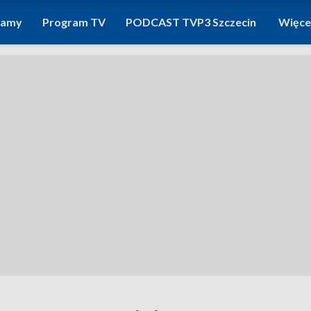
ramy
Program TV
PODCAST TVP3 Szczecin
Więce