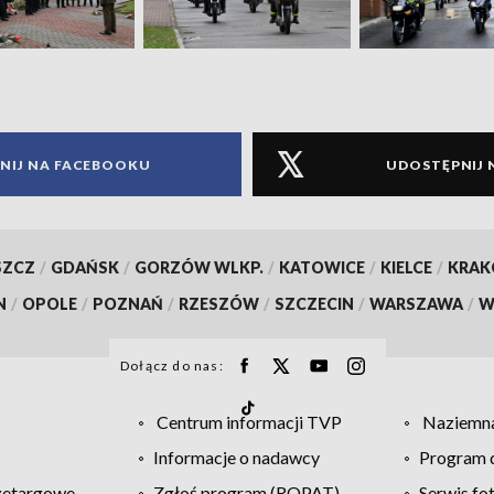
NIJ NA FACEBOOKU
UDOSTĘPNIJ 
SZCZ
/
GDAŃSK
/
GORZÓW WLKP.
/
KATOWICE
/
KIELCE
/
KRA
N
/
OPOLE
/
POZNAŃ
/
RZESZÓW
/
SZCZECIN
/
WARSZAWA
/
W
Dołącz do nas:
Centrum informacji TVP
Naziemna
Informacje o nadawcy
Program d
zetargowe
Zgłoś program (ROPAT)
Serwis fo