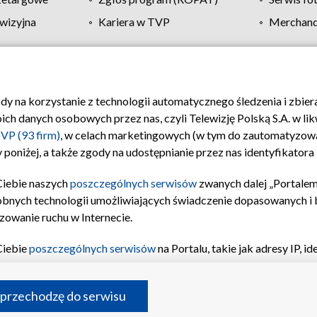
wizyjna
Kariera w TVP
Merchandi
Polityka prywatności
Moje zgody
Pomoc
Biuro re
ody na korzystanie z technologii automatycznego śledzenia i zbie
 danych osobowych przez nas, czyli Telewizję Polską S.A. w likw
VP (93 firm)
, w celach marketingowych (w tym do zautomatyzow
 poniżej, a także zgody na udostępnianie przez nas identyfikator
Ciebie naszych
poszczególnych serwisów
zwanych dalej „Portalem
obnych technologii umożliwiających świadczenie dopasowanych i be
zowanie ruchu w Internecie.
Ciebie
poszczególnych serwisów
na Portalu, takie jak adresy IP, 
sach Portalu czy historia odwiedzin będą przetwarzane przez TV
ji: przechowywania informacji na urządzeniu lub dostęp do nich,
©2026 Telewizja Polska S.A. w likwidacji
 przechodzę do serwisu
enia profilu spersonalizowanych treści, wyboru spersonalizowany
inii odbiorców, opracowywania i ulepszania produktów, zapewnie