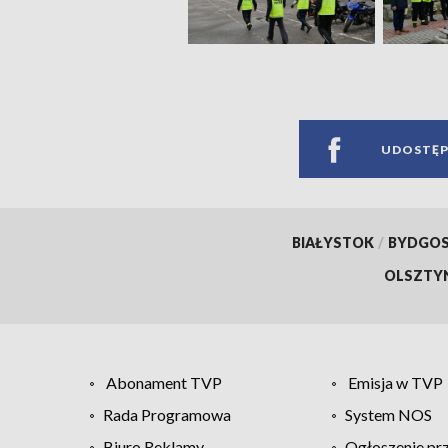
UDOSTĘP
BIAŁYSTOK
/
BYDGO
OLSZTY
Abonament TVP
Emisja w TVP
Rada Programowa
System NOS
Biuro Reklamy
Ogłoszenie pr