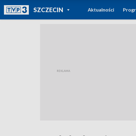
POWRÓT DO
SZCZECIN
Aktualności
Prog
TVP REGIONY