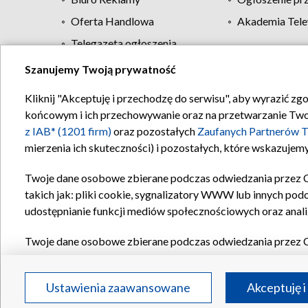
Oferta Handlowa
Akademia Tele
Telegazeta ogłoszenia
Szanujemy Twoją prywatność
Regulamin TVP
Kliknij "Akceptuję i przechodzę do serwisu", aby wyrazić zg
końcowym i ich przechowywanie oraz na przetwarzanie Twoich
z IAB* (1201 firm)
oraz pozostałych
Zaufanych Partnerów T
mierzenia ich skuteczności) i pozostałych, które wskazujemy
Twoje dane osobowe zbierane podczas odwiedzania przez 
takich jak: pliki cookie, sygnalizatory WWW lub innych pod
udostępnianie funkcji mediów społecznościowych oraz anali
Twoje dane osobowe zbierane podczas odwiedzania przez 
plików cookie, informacje o Twoich wyszukiwaniach w serwi
Partnerów TVP
dla realizacji następujących celów i funkc
Ustawienia zaawansowane
Akceptuję i
reklam, tworzenia profilu spersonalizowanych reklam, tworz
treści, stosowania badań rynkowych w celu generowania op