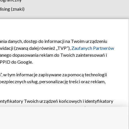
sing (znaki)
klamy
Kontakt
rania danych, dostęp do informacji na Twoim urządzeniu
idacji (zwaną dalej również „TVP”),
Zaufanych Partnerów
anego dopasowania reklam do Twoich zainteresowań i
a PPID do Google.
”, w tym informacje zapisywane za pomocą technologii
zpiecznych usług, personalizację treści oraz reklam,
identyfikatory Twoich urządzeń końcowych i identyfikatory
P,
Zaufanych Partnerów z IAB
oraz pozostałych
Zaufanych
 wyboru podstawowych reklam, wyboru spersonalizowanych
ch treści, pomiaru wydajności reklam, pomiaru wydajności
nia bezpieczeństwa, zapobiegania oszustwom i usuwania