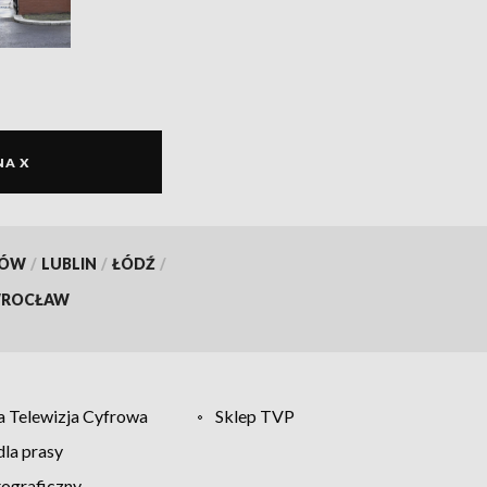
NA X
KÓW
/
LUBLIN
/
ŁÓDŹ
/
ROCŁAW
 Telewizja Cyfrowa
Sklep TVP
la prasy
tograficzny