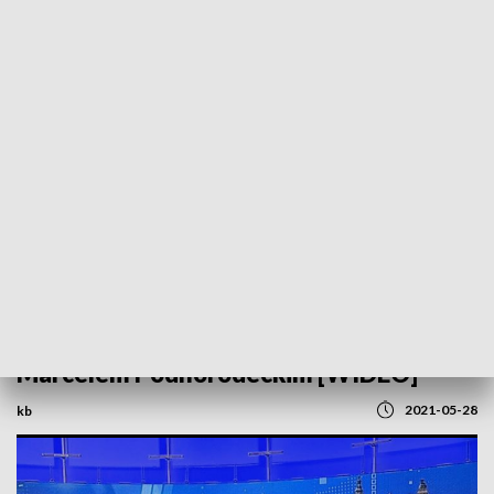
POWRÓT DO
SZCZECIN
TVP REGIONY
Dzień Weterana. Rozmowa z mjr.
Marcelem Podhorodeckim [WIDEO]
2021-05-28
kb