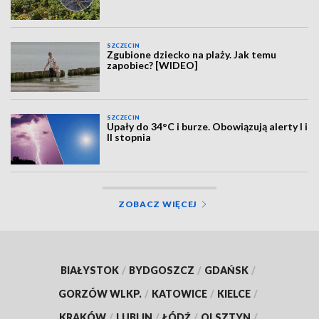
SZCZECIN
Zgubione dziecko na plaży. Jak temu
zapobiec? [WIDEO]
SZCZECIN
Upały do 34°C i burze. Obowiązują alerty I i
II stopnia
ZOBACZ WIĘCEJ
BIAŁYSTOK
/
BYDGOSZCZ
/
GDAŃSK
/
GORZÓW WLKP.
/
KATOWICE
/
KIELCE
/
KRAKÓW
/
LUBLIN
/
ŁÓDŹ
/
OLSZTYN
/