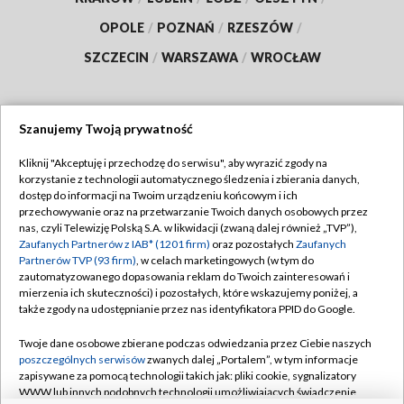
OPOLE
/
POZNAŃ
/
RZESZÓW
/
SZCZECIN
/
WARSZAWA
/
WROCŁAW
Szanujemy Twoją prywatność
Dołącz do nas:
Kliknij "Akceptuję i przechodzę do serwisu", aby wyrazić zgody na
korzystanie z technologii automatycznego śledzenia i zbierania danych,
TVP
dostęp do informacji na Twoim urządzeniu końcowym i ich
Abonament TVP
przechowywanie oraz na przetwarzanie Twoich danych osobowych przez
Regulamin TVP
nas, czyli Telewizję Polską S.A. w likwidacji (zwaną dalej również „TVP”),
Emisja w TVP
Polityka prywatności
Zaufanych Partnerów z IAB* (1201 firm)
oraz pozostałych
Zaufanych
Partnerów TVP (93 firm)
, w celach marketingowych (w tym do
Centrum informacji TVP
Moje zgody
zautomatyzowanego dopasowania reklam do Twoich zainteresowań i
mierzenia ich skuteczności) i pozostałych, które wskazujemy poniżej, a
Naziemna Telewizja Cyfrowa
Pomoc
także zgody na udostępnianie przez nas identyfikatora PPID do Google.
Sklep TVP
Biuro reklamy
Twoje dane osobowe zbierane podczas odwiedzania przez Ciebie naszych
Rada Programowa
Kontakt
poszczególnych serwisów
zwanych dalej „Portalem”, w tym informacje
zapisywane za pomocą technologii takich jak: pliki cookie, sygnalizatory
System NOS
WWW lub innych podobnych technologii umożliwiających świadczenie