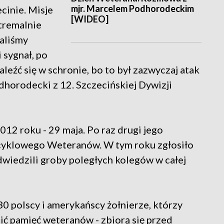
mjr. Marcelem Podhorodeckim
cinie. Misje
[WIDEO]
tremalnie
aliśmy
i sygnał, po
leźć się w schronie, bo to był zazwyczaj atak
dhorodecki z 12. Szczecińskiej Dywizji
12 roku - 29 maja. Po raz drugi jego
cyklowego Weteranów. W tym roku zgłosiło
dwiedzili groby poległych kolegów w całej
0 polscy i amerykańscy żołnierze, którzy
ić pamięć weteranów - zbiorą się przed