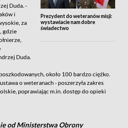
ej Duda. -
aków i
Prezydent do weteranów misji:
wystawiacie nam dobre
ysokie, za
świadectwo
, gdzie
ołnierze,
e
ndrzej Duda.
 poszkodowanych, około 100 bardzo ciężko.
ustawa o weteranach - poszerzyła zakres
lskie, poprawiając m.in. dostęp do opieki
ie od Ministerstwa Obrony