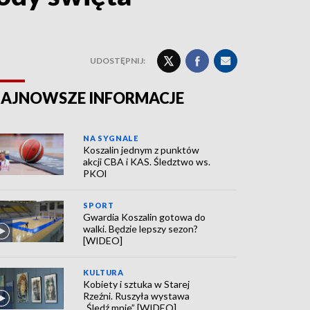
UDOSTĘPNIJ:
AJNOWSZE INFORMACJE
NA SYGNALE
Koszalin jednym z punktów
akcji CBA i KAS. Śledztwo ws.
PKOl
SPORT
Gwardia Koszalin gotowa do
walki. Będzie lepszy sezon?
[WIDEO]
KULTURA
Kobiety i sztuka w Starej
Rzeźni. Ruszyła wystawa
„Śledź mnie” [WIDEO]