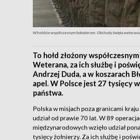
W hołdzie współczesnym bohaterom. Obchody święta weterana
To hołd złożony współczesnym
Weterana, za ich służbę i pośw
Andrzej Duda, a w koszarach Bł
apel. W Polsce jest 27 tysięcy 
państwa.
Polska w misjach poza granicami kraju
udział od prawie 70 lat. W 89 operacj
międzynarodowych wzięło udział pon
tysięcy żołnierzy. Za ich służbę i pośw