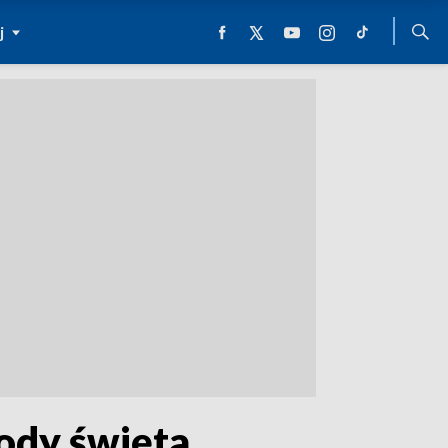
j
ody święta