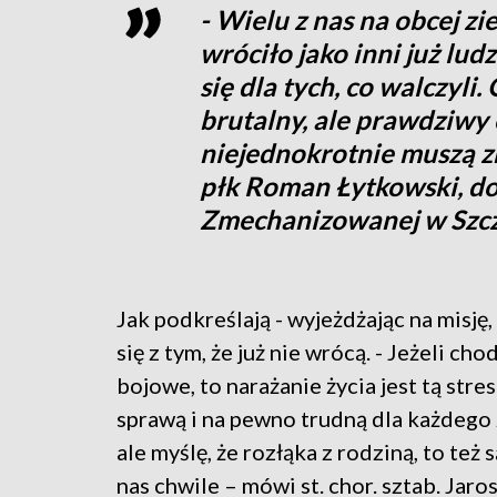
- Wielu z nas na obcej zi
wróciło jako inni już lud
się dla tych, co walczyli.
brutalny, ale prawdziwy 
niejednokrotnie muszą z
płk Roman Łytkowski, do
Zmechanizowanej w Szcz
Jak podkreślają - wyjeżdżając na misję,
się z tym, że już nie wrócą. - Jeżeli cho
bojowe, to narażanie życia jest tą stre
sprawą i na pewno trudną dla każdego 
ale myślę, że rozłąka z rodziną, to też 
nas chwile – mówi st. chor. sztab. Jaro