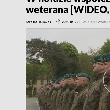
weterana [WIDEO,
Karolina Holka / as
2021-05-28
|
SZCZECIN, WARSZ