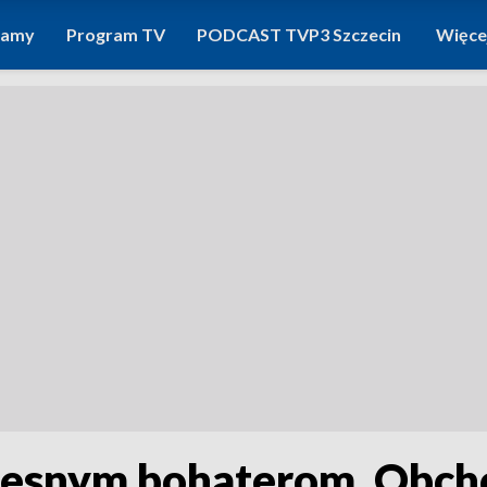
ramy
Program TV
PODCAST TVP3 Szczecin
Więce
zesnym bohaterom. Obch