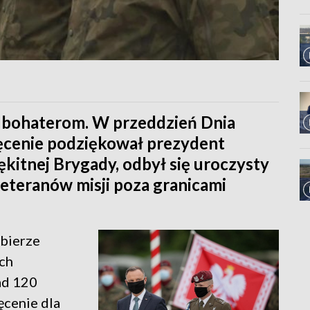
 bohaterom. W przeddzień Dnia
ięcenie podziękował prezydent
ękitnej Brygady, odbył się uroczysty
weteranów misji poza granicami
 bierze
ach
ad 120
ięcenie dla