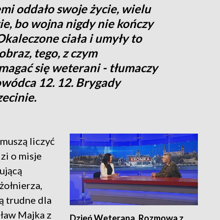
emi oddało swoje życie, wielu
zie, bo wojna nigdy nie kończy
 Okaleczone ciała i umyły to
obraz, tego, z czym
magać się weterani - tłumaczy
wódca 12. 12. Brygady
ecinie.
 muszą liczyć
dzi o misje
sującą
żołnierza,
są trudne dla
sław Majka z
Dzień Weterana. Rozmowa z