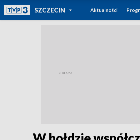
POWRÓT DO
SZCZECIN
Aktualności
Prog
TVP REGIONY
W hołdzie współc