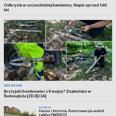
Odkrycie w szczecińskiej kamienicy. Napis sprzed 160
lat
SZCZECIN
Brytyjski bombowiec z II wojny? Znalezisko w
Świnoujściu [ZDJĘCIA]
SZCZECIN
Hasior i historia. Kontrowersje wokół
tablicy [WIDEO]