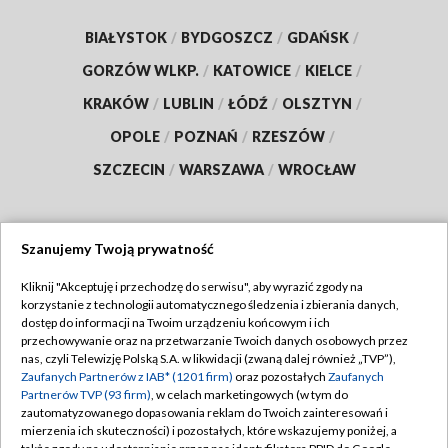
BIAŁYSTOK
/
BYDGOSZCZ
/
GDAŃSK
/
GORZÓW WLKP.
/
KATOWICE
/
KIELCE
/
KRAKÓW
/
LUBLIN
/
ŁÓDŹ
/
OLSZTYN
/
OPOLE
/
POZNAŃ
/
RZESZÓW
/
SZCZECIN
/
WARSZAWA
/
WROCŁAW
Szanujemy Twoją prywatność
Dołącz do nas:
Kliknij "Akceptuję i przechodzę do serwisu", aby wyrazić zgody na
korzystanie z technologii automatycznego śledzenia i zbierania danych,
TVP
dostęp do informacji na Twoim urządzeniu końcowym i ich
Abonament TVP
przechowywanie oraz na przetwarzanie Twoich danych osobowych przez
Regulamin TVP
nas, czyli Telewizję Polską S.A. w likwidacji (zwaną dalej również „TVP”),
Emisja w TVP
Polityka prywatności
Zaufanych Partnerów z IAB* (1201 firm)
oraz pozostałych
Zaufanych
Partnerów TVP (93 firm)
, w celach marketingowych (w tym do
Centrum informacji TVP
Moje zgody
zautomatyzowanego dopasowania reklam do Twoich zainteresowań i
mierzenia ich skuteczności) i pozostałych, które wskazujemy poniżej, a
Naziemna Telewizja Cyfrowa
Pomoc