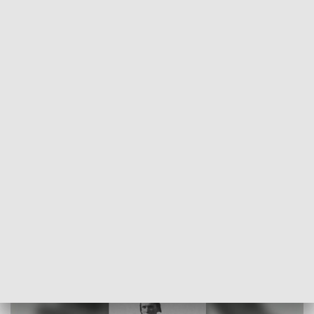
POWRÓT DO
SZCZECIN
TVP REGIONY
Wjechał na Kasprowy Wierch. Muzeum
poszukuje motocyklisty [WIDEO]
2021-05-29
ms