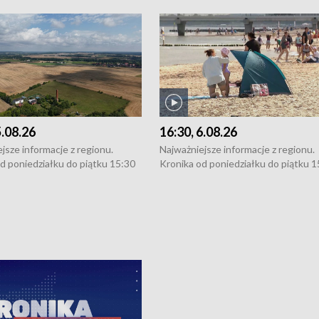
5.08.26
16:30, 6.08.26
jsze informacje z regionu.
Najważniejsze informacje z regionu.
d poniedziałku do piątku 15:30
Kronika od poniedziałku do piątku 1
16:30 (+ rozmowa), 18:30, 21:30.
(flesz), 16:30 (+ rozmowa), 18:30, 21
y i święta 15:30 i 16:30
W weekendy i święta 15:30 i 16:30
8:30 i 21:30. Dziennikarze czekają
(flesz), 18:30 i 21:30. Dziennikarze c
a zgłoszenia: Szczecin - tel. 91-
na Państwa zgłoszenia: Szczecin - te
0, Koszalin - tel. 94-34-50-054,
4 8-10-400, Koszalin - tel. 94-34-50
ronika@tvp.pl.
e-mail: kronika@tvp.pl.