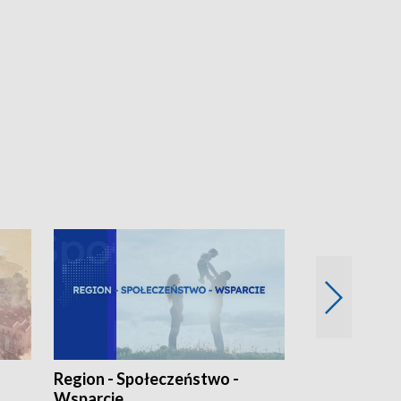
Region - Społeczeństwo -
Bez Barier
Wsparcie