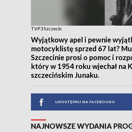
TVP3 Szczecin
Wyjątkowy apel i pewnie wyją
motocyklistę sprzed 67 lat? Mu
Szczecinie prosi o pomoc i roz
który w 1954 roku wjechał na
szczecińskim Junaku.
UDOSTĘPNIJ NA FACEBOOKU
NAJNOWSZE WYDANIA PR