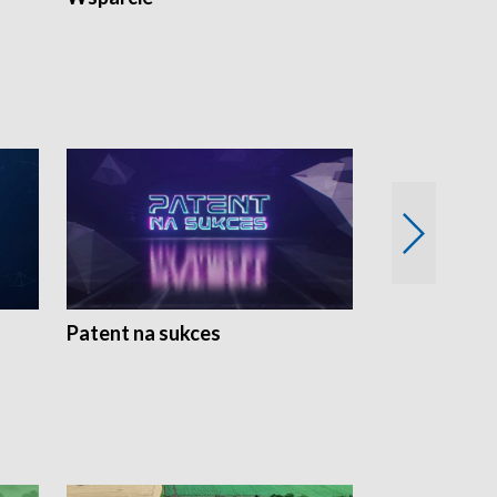
Patent na sukces
Rolnictwo w 