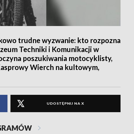
tkowo trudne wyzwanie: kto rozpozna
zeum Techniki i Komunikacji w
poczyna poszukiwania motocyklisty,
 Kasprowy Wierch na kultowym,
UDOSTĘPNIJ NA X
OGRAMÓW