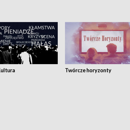
Kultura
Twórcze horyzonty