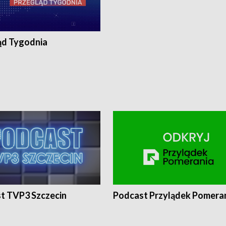
ąd Tygodnia
t TVP3 Szczecin
Podcast Przylądek Pomera