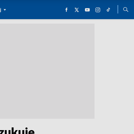
j
zukuje