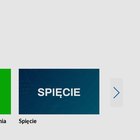
nia
Spięcie
Niedziałkow