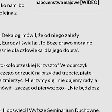
nabożeństwa majowe [WIDEO]
ylko nam, bo
olejna z
 Dekalog, mówił, że od niego zależy
, Europy i świata: „To Boże prawo moralne
śnie dla człowieka, dla jego dobra”.
ko-kołobrzeskiej Krzysztof Włodarczyk
zego odrzucić na przykład trzecie, piąte,
zmierzyć. Mierzymy się i nie dajemy rady, a
 mówił - zacząć od pierwszego - „Nie będziesz
ł II poświęcił Wyższe Seminarium Duchowne,