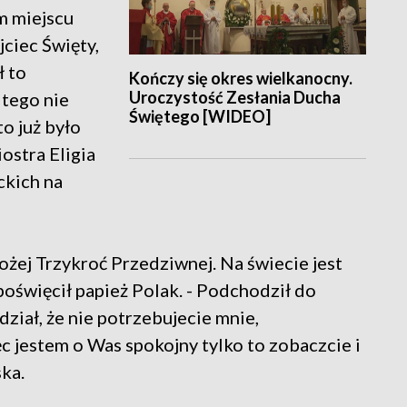
m miejscu
ciec Święty,
ł to
Kończy się okres wielkanocny.
Uroczystość Zesłania Ducha
 tego nie
Świętego [WIDEO]
to już było
ostra Eligia
ckich na
żej Trzykroć Przedziwnej. Na świecie jest
poświęcił papież Polak. - Podchodził do
ział, że nie potrzebujecie mnie,
ięc jestem o Was spokojny tylko to zobaczcie i
ka.