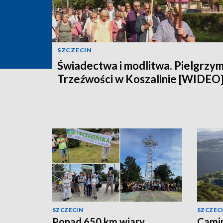
SZCZECIN
Świadectwa i modlitwa. Pielgrzy
Trzeźwości w Koszalinie [WIDEO
SZCZECIN
SZCZEC
Ponad 650 km wiary.
Camin