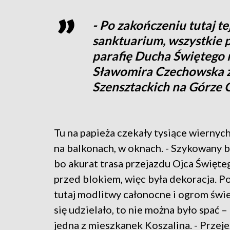
- Po zakończeniu tutaj t
sanktuarium, wszystkie 
parafię Ducha Świętego 
Sławomira Czechowska z
Szensztackich na Górze C
Tu na papieża czekały tysiące wiernych
na balkonach, w oknach. - Szykowany b
bo akurat trasa przejazdu Ojca Święte
przed blokiem, więc była dekoracja. P
tutaj modlitwy całonocne i ogrom świe
się udzielało, to nie można było spać 
jedna z mieszkanek Koszalina. - Przej