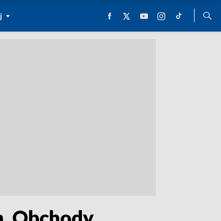
j
in. Obchody