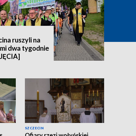
ina ruszyli na
imi dwa tygodnie
JĘCIA]
SZCZECIN
s
Ofiary rzezi wołyńskiej