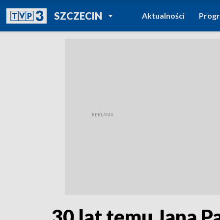
POWRÓT DO
SZCZECIN
Aktualności
Prog
TVP REGIONY
30 lat temu Jana P