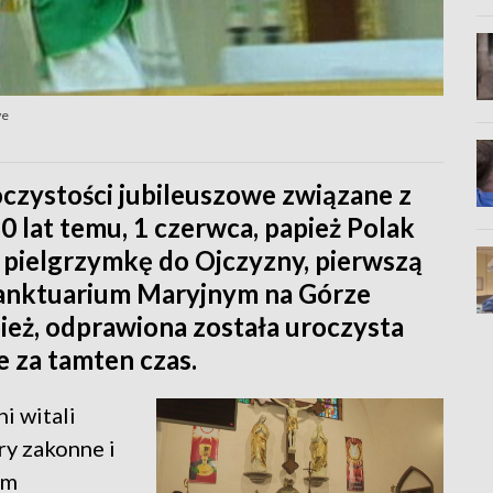
we
oczystości jubileuszowe związane z
30 lat temu, 1 czerwca, papież Polak
. pielgrzymkę do Ojczyzny, pierwszą
Sanktuarium Maryjnym na Górze
pież, odprawiona została uroczysta
e za tamten czas.
i witali
ry zakonne i
im