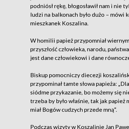
podniósł rękę, błogosławił nam i nie t
ludzi na balkonach było dużo – mówi k
mieszkanek Koszalina.
W homilii papież przypomniał wiernym
przyszłość człowieka, narodu, państwa
jest dane człowiekowi i dane równocze
Biskup pomocniczy diecezji koszalińs
przypominał tamte słowa papieża: „Dlac
siódme przykazanie, bo możemy się nie 
trzeba by było właśnie, tak jak papież
miał Bogów cudzych przede mną”.
Podczas wizyty w Koszalinie Jan Pawe