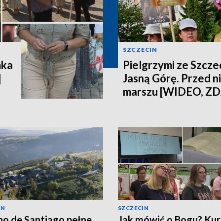
SZCZECIN
mka
Pielgrzymi ze Szczec
]
Jasną Górę. Przed n
marszu [WIDEO, ZD
IN
SZCZECIN
o de Santiago pełne
Jak mówić o Bogu? Kur