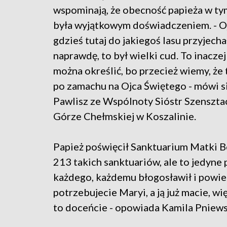
wspominają, że obecność papieża w ty
była wyjątkowym doświadczeniem. - Oj
gdzieś tutaj do jakiegoś lasu przyjecha
naprawdę, to był wielki cud. To inaczej
można określić, bo przecież wiemy, że 
po zamachu na Ojca Świętego - mówi si
Pawlisz ze Wspólnoty Sióstr Szenszta
Górze Chełmskiej w Koszalinie.
Papież poświęcił Sanktuarium Matki Bo
213 takich sanktuariów, ale to jedyne 
każdego, każdemu błogosławił i powied
potrzebujecie Maryi, a ją już macie, w
to doceńcie - opowiada Kamila Pniews