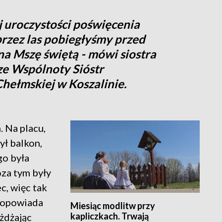
ej uroczystości poświęcenia
przez las pobiegłyśmy przed
na Mszę świętą - mówi siostra
e Wspólnoty Sióstr
hełmskiej w Koszalinie.
. Na placu,
ył balkon,
go była
oza tym były
c, więc tak
– opowiada
Miesiąc modlitw przy
kapliczkach. Trwają
eżdżając