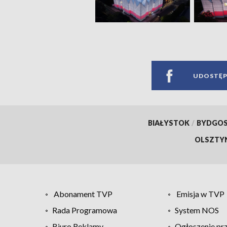
UDOSTĘP
BIAŁYSTOK
/
BYDGO
OLSZTY
Abonament TVP
Emisja w TVP
Rada Programowa
System NOS
Biuro Reklamy
Ogłoszenie pr