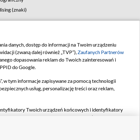
sing (znaki)
klamy
Kontakt
rania danych, dostęp do informacji na Twoim urządzeniu
idacji (zwaną dalej również „TVP”),
Zaufanych Partnerów
anego dopasowania reklam do Twoich zainteresowań i
a PPID do Google.
”, w tym informacje zapisywane za pomocą technologii
zpiecznych usług, personalizację treści oraz reklam,
identyfikatory Twoich urządzeń końcowych i identyfikatory
P,
Zaufanych Partnerów z IAB
oraz pozostałych
Zaufanych
 wyboru podstawowych reklam, wyboru spersonalizowanych
ch treści, pomiaru wydajności reklam, pomiaru wydajności
nia bezpieczeństwa, zapobiegania oszustwom i usuwania