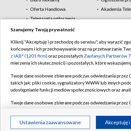
Oferta Handlowa
Akademia Tele
Telegazeta ogłoszenia
Szanujemy Twoją prywatność
Regulamin TVP
Kliknij "Akceptuję i przechodzę do serwisu", aby wyrazić zg
końcowym i ich przechowywanie oraz na przetwarzanie Twoich
z IAB* (1201 firm)
oraz pozostałych
Zaufanych Partnerów T
mierzenia ich skuteczności) i pozostałych, które wskazujemy
Twoje dane osobowe zbierane podczas odwiedzania przez 
takich jak: pliki cookie, sygnalizatory WWW lub innych pod
udostępnianie funkcji mediów społecznościowych oraz anali
Twoje dane osobowe zbierane podczas odwiedzania przez 
plików cookie, informacje o Twoich wyszukiwaniach w serwi
Partnerów TVP
dla realizacji następujących celów i funkc
Ustawienia zaawansowane
Akceptuję i
reklam, tworzenia profilu spersonalizowanych reklam, tworz
treści, stosowania badań rynkowych w celu generowania op