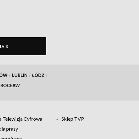
NA X
KÓW
/
LUBLIN
/
ŁÓDŹ
/
ROCŁAW
 Telewizja Cyfrowa
Sklep TVP
la prasy
tograficzny