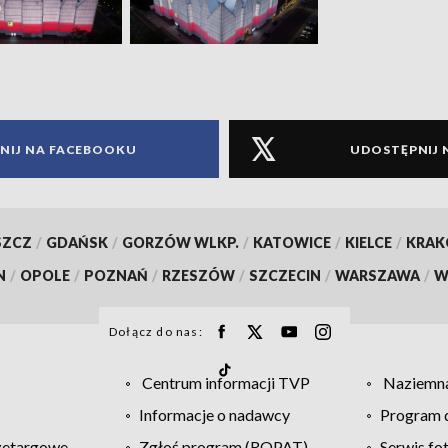
NIJ NA FACEBOOKU
UDOSTĘPNIJ 
SZCZ
/
GDAŃSK
/
GORZÓW WLKP.
/
KATOWICE
/
KIELCE
/
KRA
N
/
OPOLE
/
POZNAŃ
/
RZESZÓW
/
SZCZECIN
/
WARSZAWA
/
W
Dołącz do nas:
Centrum informacji TVP
Naziemna
Informacje o nadawcy
Program d
zetargowe
Zgłoś program (ROPAT)
Serwis fo