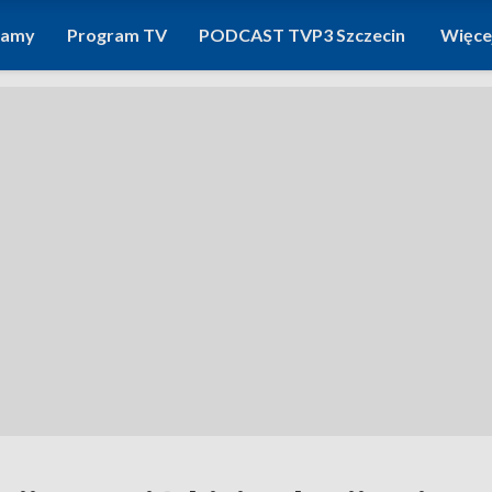
ramy
Program TV
PODCAST TVP3 Szczecin
Więce