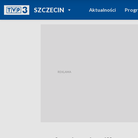
POWRÓT DO
SZCZECIN
Aktualności
Prog
TVP REGIONY