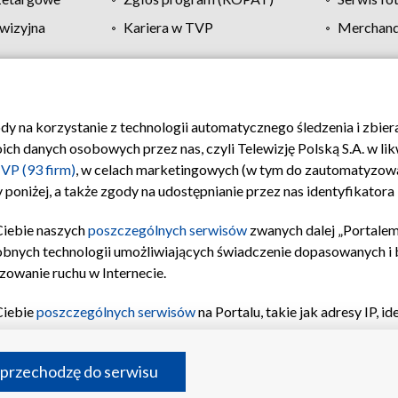
wizyjna
Kariera w TVP
Merchandi
Polityka prywatności
Moje zgody
Pomoc
Biuro re
ody na korzystanie z technologii automatycznego śledzenia i zbie
 danych osobowych przez nas, czyli Telewizję Polską S.A. w likw
VP (93 firm)
, w celach marketingowych (w tym do zautomatyzow
 poniżej, a także zgody na udostępnianie przez nas identyfikator
Ciebie naszych
poszczególnych serwisów
zwanych dalej „Portalem
obnych technologii umożliwiających świadczenie dopasowanych i be
zowanie ruchu w Internecie.
Ciebie
poszczególnych serwisów
na Portalu, takie jak adresy IP, 
sach Portalu czy historia odwiedzin będą przetwarzane przez TV
ji: przechowywania informacji na urządzeniu lub dostęp do nich,
©2026 Telewizja Polska S.A. w likwidacji
 przechodzę do serwisu
enia profilu spersonalizowanych treści, wyboru spersonalizowany
inii odbiorców, opracowywania i ulepszania produktów, zapewnie