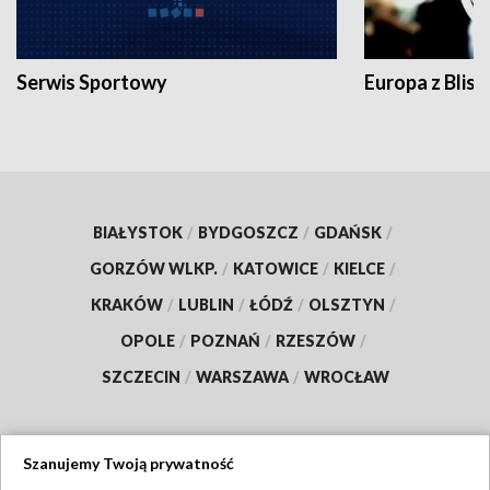
Serwis Sportowy
Europa z Blisk
BIAŁYSTOK
/
BYDGOSZCZ
/
GDAŃSK
/
GORZÓW WLKP.
/
KATOWICE
/
KIELCE
/
KRAKÓW
/
LUBLIN
/
ŁÓDŹ
/
OLSZTYN
/
OPOLE
/
POZNAŃ
/
RZESZÓW
/
SZCZECIN
/
WARSZAWA
/
WROCŁAW
Szanujemy Twoją prywatność
Dołącz do nas: