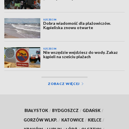
SZCZECIN
Dobra wiadomość dla plażowiczów.
Kąpieliska znowu otwarte
SZCZECIN
Nie wszędzie wejdziesz do wody. Zakaz
kąpieli na sześciu plażach
ZOBACZ WIĘCEJ
BIAŁYSTOK
/
BYDGOSZCZ
/
GDAŃSK
/
GORZÓW WLKP.
/
KATOWICE
/
KIELCE
/