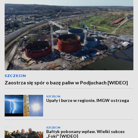
SZCZECIN
Zaostrza się spór o bazę paliw w Podjuchach [WIDEO]
SZCZECIN
Upały i burze w regionie. IMGW ostrzega
SZCZECIN
Bałtyk pokonany wpław. Wielki sukces
,,Foki" [WIDEO]