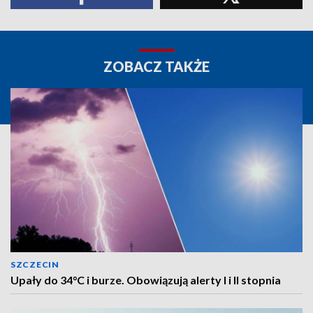
ZOBACZ TAKŻE
SZCZECIN
Upały do 34°C i burze. Obowiązują alerty I i II stopnia