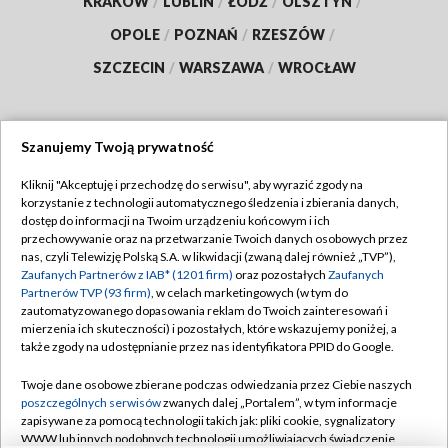
KRAKÓW
/
LUBLIN
/
ŁÓDŹ
/
OLSZTYN
/
OPOLE
/
POZNAŃ
/
RZESZÓW
/
SZCZECIN
/
WARSZAWA
/
WROCŁAW
Szanujemy Twoją prywatność
Dołącz do nas:
Kliknij "Akceptuję i przechodzę do serwisu", aby wyrazić zgody na
korzystanie z technologii automatycznego śledzenia i zbierania danych,
TVP
dostęp do informacji na Twoim urządzeniu końcowym i ich
Abonament TVP
przechowywanie oraz na przetwarzanie Twoich danych osobowych przez
Regulamin TVP
nas, czyli Telewizję Polską S.A. w likwidacji (zwaną dalej również „TVP”),
Emisja w TVP
Polityka prywatności
Zaufanych Partnerów z IAB* (1201 firm)
oraz pozostałych
Zaufanych
Partnerów TVP (93 firm)
, w celach marketingowych (w tym do
Centrum informacji TVP
Moje zgody
zautomatyzowanego dopasowania reklam do Twoich zainteresowań i
mierzenia ich skuteczności) i pozostałych, które wskazujemy poniżej, a
Naziemna Telewizja Cyfrowa
Pomoc
także zgody na udostępnianie przez nas identyfikatora PPID do Google.
Sklep TVP
Biuro reklamy
Twoje dane osobowe zbierane podczas odwiedzania przez Ciebie naszych
Rada Programowa
Kontakt
poszczególnych serwisów
zwanych dalej „Portalem”, w tym informacje
zapisywane za pomocą technologii takich jak: pliki cookie, sygnalizatory
System NOS
WWW lub innych podobnych technologii umożliwiających świadczenie