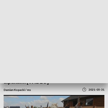
POWRÓT DO
SZCZECIN
TVP REGIONY
Nietypowa forma relaksu. Joga z
alpakami [WIDEO]
2021-05-31
Damian Kopacki / ms