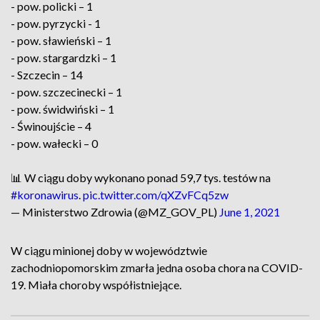
- pow. policki – 1
- pow. pyrzycki - 1
- pow. sławieński – 1
- pow. stargardzki – 1
- Szczecin – 14
- pow. szczecinecki – 1
- pow. świdwiński – 1
- Świnoujście – 4
- pow. wałecki – 0
📊 W ciągu doby wykonano ponad 59,7 tys. testów na
#koronawirus
.
pic.twitter.com/qXZvFCq5zw
— Ministerstwo Zdrowia (@MZ_GOV_PL)
June 1, 2021
W ciągu minionej doby w województwie
zachodniopomorskim zmarła jedna osoba chora na COVID-
19. Miała choroby współistniejące.