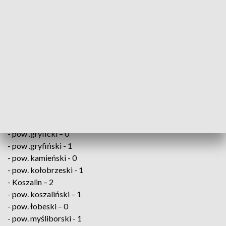
Od początku epidemii koronawirusem zaraziło się 2 872 868
osób, a 73 856 zakażonych zmarło. Wyzdrowiało ponad 2
miliony 640 tys. chorych na COVID-19.
W Zachodniopomorskiem zakażenie wirusem SARS-
CoV-2 potwierdzono u osób z:
- pow. białogardzki – 1
- pow. choszczeński – 0
- pow. drawski – 1
- pow. goleniowski – 0
- pow .gryficki – 0
- pow .gryfiński - 1
- pow. kamieński - 0
- pow. kołobrzeski - 1
- Koszalin – 2
- pow. koszaliński – 1
- pow. łobeski – 0
- pow. myśliborski - 1