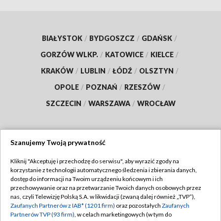
BIAŁYSTOK
/
BYDGOSZCZ
/
GDAŃSK
/
GORZÓW WLKP.
/
KATOWICE
/
KIELCE
/
KRAKÓW
/
LUBLIN
/
ŁÓDŹ
/
OLSZTYN
/
OPOLE
/
POZNAŃ
/
RZESZÓW
/
SZCZECIN
/
WARSZAWA
/
WROCŁAW
Szanujemy Twoją prywatność
Dołącz do nas:
Kliknij "Akceptuję i przechodzę do serwisu", aby wyrazić zgody na
korzystanie z technologii automatycznego śledzenia i zbierania danych,
TVP
dostęp do informacji na Twoim urządzeniu końcowym i ich
Abonament TVP
przechowywanie oraz na przetwarzanie Twoich danych osobowych przez
Regulamin TVP
nas, czyli Telewizję Polską S.A. w likwidacji (zwaną dalej również „TVP”),
Emisja w TVP
Polityka prywatności
Zaufanych Partnerów z IAB* (1201 firm)
oraz pozostałych
Zaufanych
Partnerów TVP (93 firm)
, w celach marketingowych (w tym do
Centrum informacji TVP