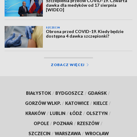
Szczepienia przeciw COVID-19. Czwarta
dawka dla medyków od 17 sierpnia
[WIDEO]
SZCZECIN
Obrona przed COVID-19. Kiedy będzie
dostępna 4 dawka szczepionki?
ZOBACZ WIĘCEJ
BIAŁYSTOK
/
BYDGOSZCZ
/
GDAŃSK
/
GORZÓW WLKP.
/
KATOWICE
/
KIELCE
/
KRAKÓW
/
LUBLIN
/
ŁÓDŹ
/
OLSZTYN
/
OPOLE
/
POZNAŃ
/
RZESZÓW
/
SZCZECIN
/
WARSZAWA
/
WROCŁAW