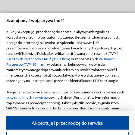
Szanujemy Twoją prywatność
Dołącz do nas:
Kliknij "Akceptuję i przechodzę do serwisu", aby wyrazić zgody na
korzystanie z technologii automatycznego śledzenia i zbierania danych,
TVP
dostęp do informacji na Twoim urządzeniu końcowym i ich
Abonament TVP
przechowywanie oraz na przetwarzanie Twoich danych osobowych przez
Regulamin TVP
nas, czyli Telewizję Polską S.A. w likwidacji (zwaną dalej również „TVP”),
Emisja w TVP
Polityka prywatności
Zaufanych Partnerów z IAB* (1201 firm)
oraz pozostałych
Zaufanych
Partnerów TVP (93 firm)
, w celach marketingowych (w tym do
Centrum informacji TVP
Moje zgody
zautomatyzowanego dopasowania reklam do Twoich zainteresowań i
mierzenia ich skuteczności) i pozostałych, które wskazujemy poniżej, a
Naziemna Telewizja Cyfrowa
Pomoc
także zgody na udostępnianie przez nas identyfikatora PPID do Google.
Sklep TVP
Biuro reklamy
Twoje dane osobowe zbierane podczas odwiedzania przez Ciebie naszych
Rada Programowa
Kontakt
poszczególnych serwisów
zwanych dalej „Portalem”, w tym informacje
zapisywane za pomocą technologii takich jak: pliki cookie, sygnalizatory
System NOS
WWW lub innych podobnych technologii umożliwiających świadczenie
dopasowanych i bezpiecznych usług, personalizację treści oraz reklam,
Informacje o nadawcy
Kanały
udostępnianie funkcji mediów społecznościowych oraz analizowanie
Akceptuję i przechodzę do serwisu
ruchu w Internecie.
Program dla prasy
©2026 Telewizja Polska S.A. w likwidacji