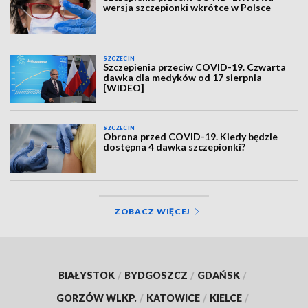
wersja szczepionki wkrótce w Polsce
SZCZECIN
Szczepienia przeciw COVID-19. Czwarta
dawka dla medyków od 17 sierpnia
[WIDEO]
SZCZECIN
Obrona przed COVID-19. Kiedy będzie
dostępna 4 dawka szczepionki?
ZOBACZ WIĘCEJ
BIAŁYSTOK
/
BYDGOSZCZ
/
GDAŃSK
/
GORZÓW WLKP.
/
KATOWICE
/
KIELCE
/