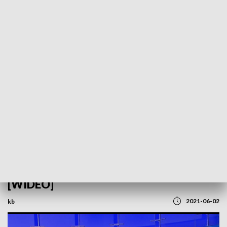
POWRÓT DO
SZCZECIN
TVP REGIONY
Certyfikat covidowy. Rozmowa z Anną
Goławską, wiceministrem zdrowia
[WIDEO]
2021-06-02
kb