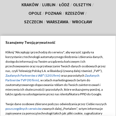
KRAKÓW
/
LUBLIN
/
ŁÓDŹ
/
OLSZTYN
/
OPOLE
/
POZNAŃ
/
RZESZÓW
/
SZCZECIN
/
WARSZAWA
/
WROCŁAW
Szanujemy Twoją prywatność
Dołącz do nas:
Kliknij "Akceptuję i przechodzę do serwisu", aby wyrazić zgody na
korzystanie z technologii automatycznego śledzenia i zbierania danych,
TVP
dostęp do informacji na Twoim urządzeniu końcowym i ich
Abonament TVP
przechowywanie oraz na przetwarzanie Twoich danych osobowych przez
Regulamin TVP
nas, czyli Telewizję Polską S.A. w likwidacji (zwaną dalej również „TVP”),
Emisja w TVP
Polityka prywatności
Zaufanych Partnerów z IAB* (1201 firm)
oraz pozostałych
Zaufanych
Partnerów TVP (93 firm)
, w celach marketingowych (w tym do
Centrum informacji TVP
Moje zgody
zautomatyzowanego dopasowania reklam do Twoich zainteresowań i
mierzenia ich skuteczności) i pozostałych, które wskazujemy poniżej, a
Naziemna Telewizja Cyfrowa
Pomoc
także zgody na udostępnianie przez nas identyfikatora PPID do Google.
Sklep TVP
Biuro reklamy
Twoje dane osobowe zbierane podczas odwiedzania przez Ciebie naszych
Rada Programowa
Kontakt
poszczególnych serwisów
zwanych dalej „Portalem”, w tym informacje
zapisywane za pomocą technologii takich jak: pliki cookie, sygnalizatory