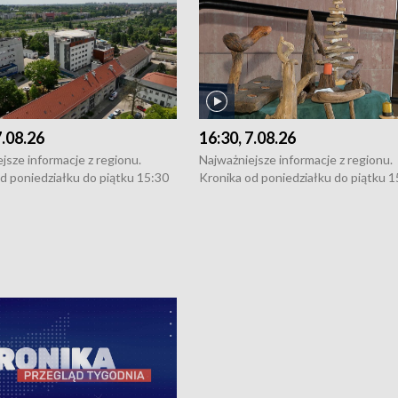
7.08.26
16:30, 7.08.26
jsze informacje z regionu.
Najważniejsze informacje z regionu.
d poniedziałku do piątku 15:30
Kronika od poniedziałku do piątku 1
16:30 (+ rozmowa), 18:30, 21:30.
(flesz), 16:30 (+ rozmowa), 18:30, 21
y i święta 15:30 i 16:30
W weekendy i święta 15:30 i 16:30
8:30 i 21:30. Dziennikarze czekają
(flesz), 18:30 i 21:30. Dziennikarze c
a zgłoszenia: Szczecin - tel. 91-
na Państwa zgłoszenia: Szczecin - te
0, Koszalin - tel. 94-34-50-054,
4 8-10-400, Koszalin - tel. 94-34-50
ronika@tvp.pl.
e-mail: kronika@tvp.pl.