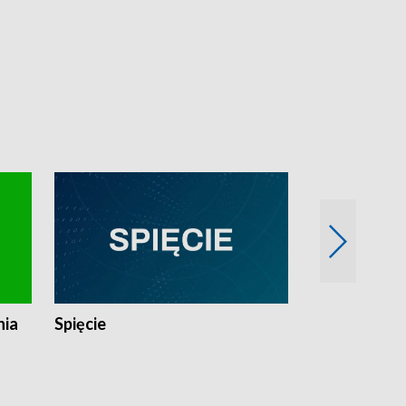
nia
Spięcie
Niedziałkow