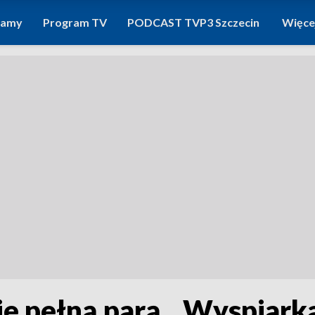
ramy
Program TV
PODCAST TVP3 Szczecin
Więce
e pełną parą. „Wyspiarka