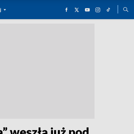
j
” weszła już pod