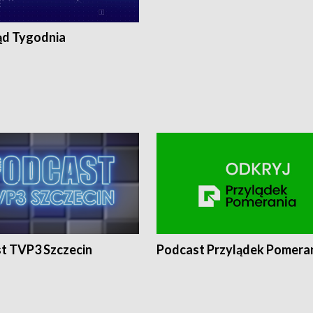
ąd Tygodnia
t TVP3 Szczecin
Podcast Przylądek Pomera