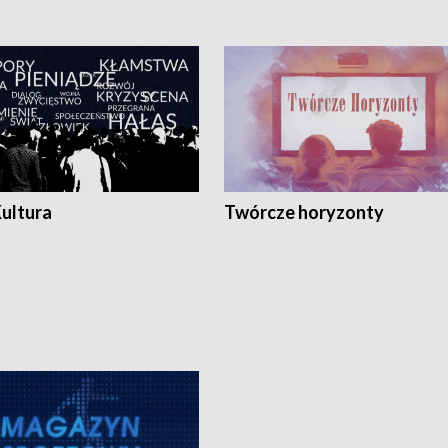
Kultura
Twórcze horyzonty