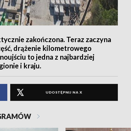
tycznie zakończona. Teraz zaczyna
część, drążenie kilometrowego
oujściu to jedna z najbardziej
onie i kraju.
UDOSTĘPNIJ NA X
OGRAMÓW