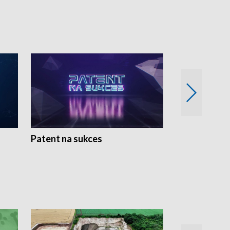
Patent na sukces
Rolnictwo w 