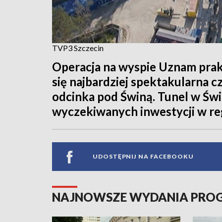
TVP3 Szczecin
Operacja na wyspie Uznam prak
się najbardziej spektakularna 
odcinka pod Świną. Tunel w Świn
wyczekiwanych inwestycji w regi
UDOSTĘPNIJ NA FACEBOOKU
NAJNOWSZE WYDANIA PR