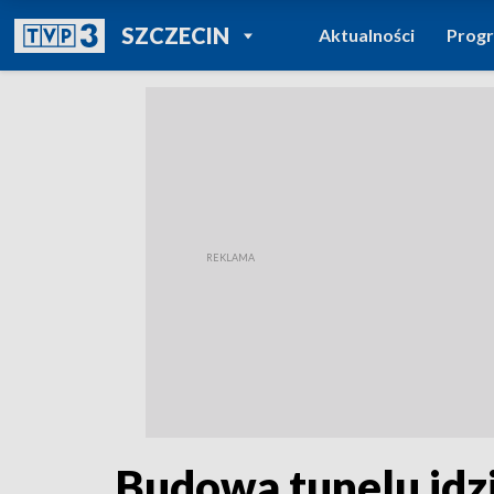
POWRÓT DO
SZCZECIN
Aktualności
Prog
TVP REGIONY
Budowa tunelu idzi