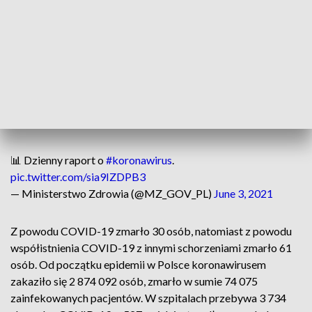
wielkopolskiego (62), mazowieckiego (58), małopolskiego
(45), lubelskiego (42), łódzkiego (42),
zachodniopomorskiego (32), opolskiego (31), kujawsko-
pomorskiego (28), pomorskiego (23), podlaskiego (19),
podkarpackiego (16), świętokrzyskiego (12), warmińsko-
mazurskiego (11), lubuskiego (10). 6 zakażeń to dane bez
wskazania adresu, które zostaną uzupełnione przez inspekcję
sanitarną.
📊 Dzienny raport o
#koronawirus
.
pic.twitter.com/sia9IZDPB3
— Ministerstwo Zdrowia (@MZ_GOV_PL)
June 3, 2021
Z powodu COVID-19 zmarło 30 osób, natomiast z powodu
współistnienia COVID-19 z innymi schorzeniami zmarło 61
osób. Od początku epidemii w Polsce koronawirusem
zakaziło się 2 874 092 osób, zmarło w sumie 74 075
zainfekowanych pacjentów. W szpitalach przebywa 3 734