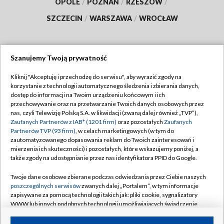
OPOLE
/
POZNAŃ
/
RZESZÓW
/
SZCZECIN
/
WARSZAWA
/
WROCŁAW
Szanujemy Twoją prywatność
Dołącz do nas:
Kliknij "Akceptuję i przechodzę do serwisu", aby wyrazić zgody na
korzystanie z technologii automatycznego śledzenia i zbierania danych,
TVP
dostęp do informacji na Twoim urządzeniu końcowym i ich
Abonament TVP
przechowywanie oraz na przetwarzanie Twoich danych osobowych przez
Regulamin TVP
nas, czyli Telewizję Polską S.A. w likwidacji (zwaną dalej również „TVP”),
Emisja w TVP
Polityka prywatności
Zaufanych Partnerów z IAB* (1201 firm)
oraz pozostałych
Zaufanych
Partnerów TVP (93 firm)
, w celach marketingowych (w tym do
Centrum informacji TVP
Moje zgody
zautomatyzowanego dopasowania reklam do Twoich zainteresowań i
mierzenia ich skuteczności) i pozostałych, które wskazujemy poniżej, a
Naziemna Telewizja Cyfrowa
Pomoc
także zgody na udostępnianie przez nas identyfikatora PPID do Google.
Sklep TVP
Biuro reklamy
Twoje dane osobowe zbierane podczas odwiedzania przez Ciebie naszych
Rada Programowa
Kontakt
poszczególnych serwisów
zwanych dalej „Portalem”, w tym informacje
zapisywane za pomocą technologii takich jak: pliki cookie, sygnalizatory
System NOS
WWW lub innych podobnych technologii umożliwiających świadczenie
dopasowanych i bezpiecznych usług, personalizację treści oraz reklam,
Informacje o nadawcy
Kanały
udostępnianie funkcji mediów społecznościowych oraz analizowanie