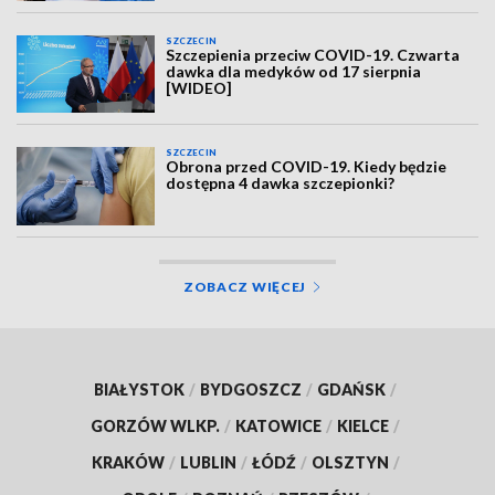
SZCZECIN
Szczepienia przeciw COVID-19. Czwarta
dawka dla medyków od 17 sierpnia
[WIDEO]
SZCZECIN
Obrona przed COVID-19. Kiedy będzie
dostępna 4 dawka szczepionki?
ZOBACZ WIĘCEJ
BIAŁYSTOK
/
BYDGOSZCZ
/
GDAŃSK
/
GORZÓW WLKP.
/
KATOWICE
/
KIELCE
/
KRAKÓW
/
LUBLIN
/
ŁÓDŹ
/
OLSZTYN
/