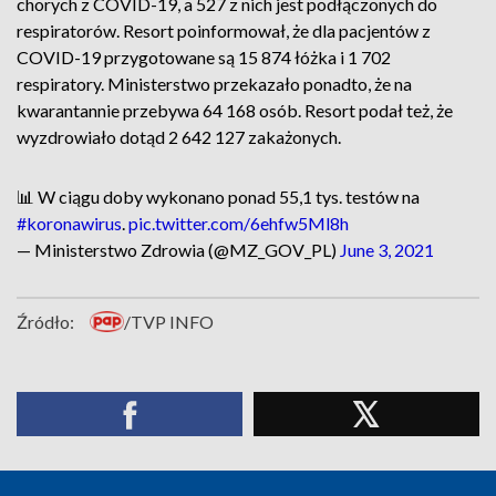
chorych z COVID-19, a 527 z nich jest podłączonych do
respiratorów. Resort poinformował, że dla pacjentów z
COVID-19 przygotowane są 15 874 łóżka i 1 702
respiratory. Ministerstwo przekazało ponadto, że na
kwarantannie przebywa 64 168 osób. Resort podał też, że
wyzdrowiało dotąd 2 642 127 zakażonych.
📊 W ciągu doby wykonano ponad 55,1 tys. testów na
#koronawirus
.
pic.twitter.com/6ehfw5Ml8h
— Ministerstwo Zdrowia (@MZ_GOV_PL)
June 3, 2021
Źródło:
/TVP INFO