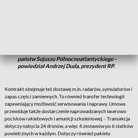
- Cieszę się, że wspólnie działamy dzisiaj w
NATO, mając wspólne cele. Głównym jest
to, by nasze państwa były bezpieczne i by
ograniczyć jakiekolwiek
niebezpieczeństwo militarne, zbrojne w
przestrzeni wokół naszych państw i wokół
państw Sojuszu Północnoatlantyckiego -
powiedział Andrzej Duda, prezydent RP.
Kontrakt obejmuje też dostawę m.in. radarów, symulatorów i
zapas części zamiennych. To również transfer technologii
zapewniający możliwość serwisowania i naprawy. Umowa
przewiduje także dostarczenie naprowadzanych laserowo
pocisków rakietowych i amunicji szkoleniowej. - Transakcja
dotyczy nabycia 24 dronów, a więc 4 zestawów po 6 statków
powietrznych w każdym. Dotyczy również pakietu