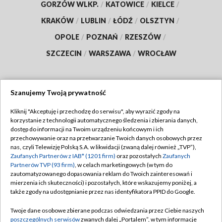
GORZÓW WLKP.
/
KATOWICE
/
KIELCE
/
KRAKÓW
/
LUBLIN
/
ŁÓDŹ
/
OLSZTYN
/
OPOLE
/
POZNAŃ
/
RZESZÓW
/
SZCZECIN
/
WARSZAWA
/
WROCŁAW
Szanujemy Twoją prywatność
Dołącz do nas:
Kliknij "Akceptuję i przechodzę do serwisu", aby wyrazić zgody na
korzystanie z technologii automatycznego śledzenia i zbierania danych,
TVP
dostęp do informacji na Twoim urządzeniu końcowym i ich
Abonament TVP
przechowywanie oraz na przetwarzanie Twoich danych osobowych przez
Regulamin TVP
nas, czyli Telewizję Polską S.A. w likwidacji (zwaną dalej również „TVP”),
Emisja w TVP
Polityka prywatności
Zaufanych Partnerów z IAB* (1201 firm)
oraz pozostałych
Zaufanych
Partnerów TVP (93 firm)
, w celach marketingowych (w tym do
Centrum informacji TVP
Moje zgody
zautomatyzowanego dopasowania reklam do Twoich zainteresowań i
mierzenia ich skuteczności) i pozostałych, które wskazujemy poniżej, a
Naziemna Telewizja Cyfrowa
Pomoc
także zgody na udostępnianie przez nas identyfikatora PPID do Google.
Sklep TVP
Biuro reklamy
Twoje dane osobowe zbierane podczas odwiedzania przez Ciebie naszych
Rada Programowa
Kontakt
poszczególnych serwisów
zwanych dalej „Portalem”, w tym informacje