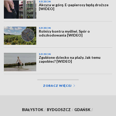
SZCZECIN
Akcyza w górę. E-papierosy będą droższe
[WIDEO]
SZCZECIN
Rolnicy kontra myśliwi. Spór o
odszkodowania [WIDEO]
SZCZECIN
Zgubione dziecko na plaży. Jak temu
zapobiec? [WIDEO]
ZOBACZ WIĘCEJ
BIAŁYSTOK
/
BYDGOSZCZ
/
GDAŃSK
/