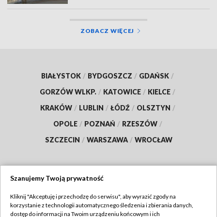
ZOBACZ WIĘCEJ
BIAŁYSTOK
/
BYDGOSZCZ
/
GDAŃSK
/
GORZÓW WLKP.
/
KATOWICE
/
KIELCE
/
KRAKÓW
/
LUBLIN
/
ŁÓDŹ
/
OLSZTYN
/
OPOLE
/
POZNAŃ
/
RZESZÓW
/
SZCZECIN
/
WARSZAWA
/
WROCŁAW
Szanujemy Twoją prywatność
Dołącz do nas:
Kliknij "Akceptuję i przechodzę do serwisu", aby wyrazić zgody na
korzystanie z technologii automatycznego śledzenia i zbierania danych,
TVP
dostęp do informacji na Twoim urządzeniu końcowym i ich