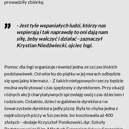
prowadziły zbiórkę.
- Jest tyle wspaniałych ludzi, którzy nas
wspierają i tak naprawdę to oni dają nam
siłę, żeby walczyć i działać - zaznaczył
Krystian Niedźwiecki, ojciec Ingi.
Pomoc dla Ingi organizuje również jedna ze szczecińskich
podstawówek. Od wtorku do piątku w jej murach odbędzie
się specjalny kiermasz. - Z takich nietypowych rzeczy będzie
można wylicytować czas spędzony z dyrektorem. Przy okazji
różnych akcji charytatywnych sprzedaję swój czas dzieciom i
rodzicom. Ostatnio, dzieci w gabinecie dyrektora i w
towarzystwie dyrektora jadły pizzę. Była to chyba jedna z
najdroższych pizzy w Szczecinie, bo kosztowała aż 400
złotych – dodaje Krzysztof Ponikowski, dyr. Szkoły
Podstawowej nr 8 im. Młodych Europejczyków w Szczecinie.