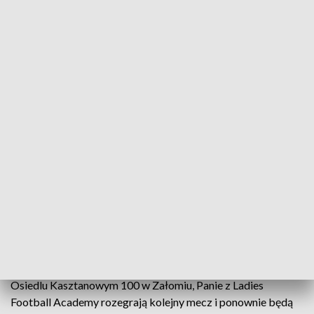
złotych.
- Przede wszystkim grałyśmy dla Ingi,
żeby pomóc i akurat kibice dopisali.
Myślę, że wspólnymi siłami ta rodzina
piłkarska dołoży się do pomocy i ta mała
dziewczynka, jak najszybciej dostanie ten
lek, który potrzebuje, żeby móc się dalej
dobrze rozwijać – powiedziała Katarzyna
Tarnowska, kapitan Ladies Football
Academy Szczecin.
Inga potrzebuje jeszcze 5 milionów złotych, a kolejna okazja
do zapełnienia jej skarbonki już w tę sobotę o 18.30. Na
Osiedlu Kasztanowym 100 w Załomiu, Panie z Ladies
Football Academy rozegrają kolejny mecz i ponownie będą