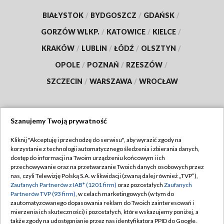
BIAŁYSTOK
/
BYDGOSZCZ
/
GDAŃSK
/
GORZÓW WLKP.
/
KATOWICE
/
KIELCE
/
KRAKÓW
/
LUBLIN
/
ŁÓDŹ
/
OLSZTYN
/
OPOLE
/
POZNAŃ
/
RZESZÓW
/
SZCZECIN
/
WARSZAWA
/
WROCŁAW
Szanujemy Twoją prywatność
Dołącz do nas:
Kliknij "Akceptuję i przechodzę do serwisu", aby wyrazić zgody na
korzystanie z technologii automatycznego śledzenia i zbierania danych,
TVP
dostęp do informacji na Twoim urządzeniu końcowym i ich
Abonament TVP
przechowywanie oraz na przetwarzanie Twoich danych osobowych przez
Regulamin TVP
nas, czyli Telewizję Polską S.A. w likwidacji (zwaną dalej również „TVP”),
Emisja w TVP
Polityka prywatności
Zaufanych Partnerów z IAB* (1201 firm)
oraz pozostałych
Zaufanych
Partnerów TVP (93 firm)
, w celach marketingowych (w tym do
Centrum informacji TVP
Moje zgody
zautomatyzowanego dopasowania reklam do Twoich zainteresowań i
mierzenia ich skuteczności) i pozostałych, które wskazujemy poniżej, a
Naziemna Telewizja Cyfrowa
Pomoc
także zgody na udostępnianie przez nas identyfikatora PPID do Google.