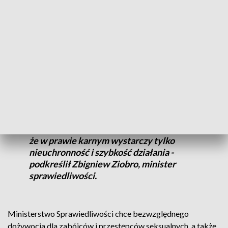
Zbrodnia wstrząsnęła lokalną społecznością do tego stopnia,
że sąd, w którym przesłuchiwano zabójcę, musiał zostać
otoczony kordonem policji, by uniknąć linczu. Teraz Dawid J.
w areszcie czeka na kolejny proces i kolejną karę. Ta brutalna
zbrodnia to kolejny sygnał do zaostrzenia kar, które od
dawna forsuje Ministerstwo Sprawiedliwości.
- Mam nadzieję, że te wydarzenia poruszą
sumienia tych wszystkich, którzy mówią,
że w prawie karnym wystarczy tylko
nieuchronność i szybkość działania -
podkreślił Zbigniew Ziobro, minister
sprawiedliwości.
Ministerstwo Sprawiedliwości chce bezwzględnego
dożywocia dla zabójców i przestępców seksualnych, a także