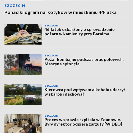
SZCZECIN
Ponad kilogram narkotyków w mieszkaniu 44‑latka
SZCZECIN
46‑latek oskarżony o sprowadzenie
pożaru w kamienicy przy Barnima
SZCZECIN
Pożar kombajnu podczas prac polowych.
Maszyna spłonęła
SZCZECIN
Kierowca pod wpływem alkoholu uderzył
w skarpę i dachował
SZCZECIN
Proces w sprawie szpitala w Zdunowie.
Były dyrektor odpiera zarzuty [WIDEO]