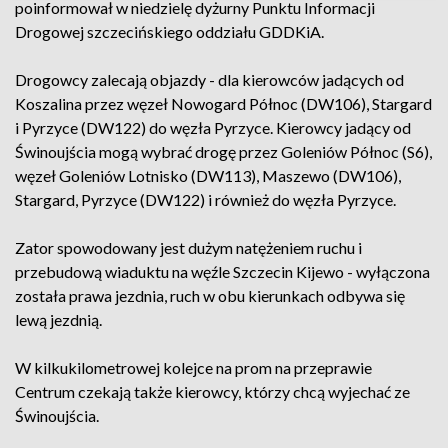
poinformował w niedzielę dyżurny Punktu Informacji
Drogowej szczecińskiego oddziału GDDKiA.
Drogowcy zalecają objazdy - dla kierowców jadących od
Koszalina przez węzeł Nowogard Północ (DW106), Stargard
i Pyrzyce (DW122) do węzła Pyrzyce. Kierowcy jadący od
Świnoujścia mogą wybrać drogę przez Goleniów Północ (S6),
węzeł Goleniów Lotnisko (DW113), Maszewo (DW106),
Stargard, Pyrzyce (DW122) i również do węzła Pyrzyce.
Zator spowodowany jest dużym natężeniem ruchu i
przebudową wiaduktu na węźle Szczecin Kijewo - wyłączona
została prawa jezdnia, ruch w obu kierunkach odbywa się
lewą jezdnią.
W kilkukilometrowej kolejce na prom na przeprawie
Centrum czekają także kierowcy, którzy chcą wyjechać ze
Świnoujścia.