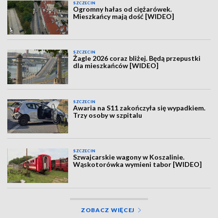
SZCZECIN
Ogromny hałas od ciężarówek.
Mieszkańcy mają dość [WIDEO]
SZCZECIN
Żagle 2026 coraz bliżej. Będą przepustki
dla mieszkańców [WIDEO]
SZCZECIN
Awaria na S11 zakończyła się wypadkiem.
Trzy osoby w szpitalu
SZCZECIN
Szwajcarskie wagony w Koszalinie.
Wąskotorówka wymieni tabor [WIDEO]
ZOBACZ WIĘCEJ