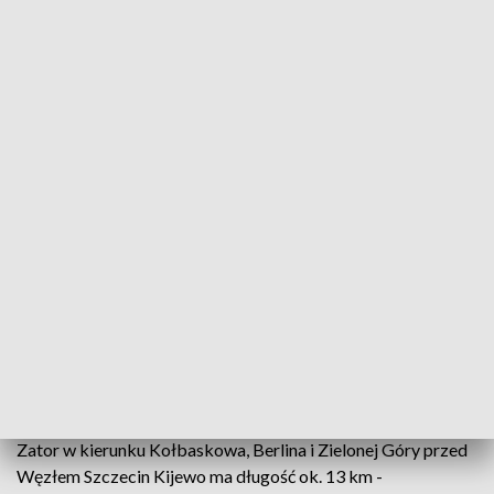
Turyści wracają znad morza (fot. arch.PAP/Tytus Żmijewski)
Zator na drodze A6 w kierunku południowym, na
trasie znad miejscowości nadmorskich, ma ok. 13 km
- poinformowała w niedzielę po południu Generalna
Dyrekcja Dróg Krajowych i Autostrad. Utrudnienia
spowodowane są m.in. przebudową wiaduktu. W
długiej kolejce czekają też na prom kierowcy
wracający ze Świnoujścia.
Zator w kierunku Kołbaskowa, Berlina i Zielonej Góry przed
Węzłem Szczecin Kijewo ma długość ok. 13 km -