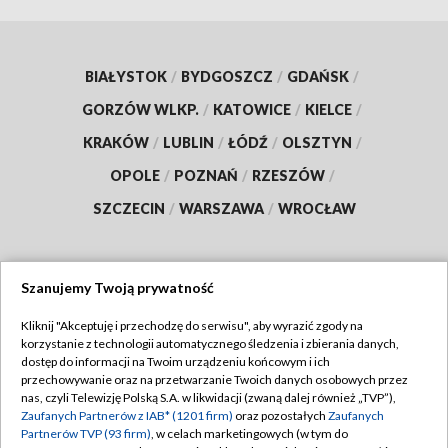
BIAŁYSTOK
/
BYDGOSZCZ
/
GDAŃSK
/
GORZÓW WLKP.
/
KATOWICE
/
KIELCE
/
KRAKÓW
/
LUBLIN
/
ŁÓDŹ
/
OLSZTYN
/
OPOLE
/
POZNAŃ
/
RZESZÓW
/
SZCZECIN
/
WARSZAWA
/
WROCŁAW
Szanujemy Twoją prywatność
Dołącz do nas:
Kliknij "Akceptuję i przechodzę do serwisu", aby wyrazić zgody na
korzystanie z technologii automatycznego śledzenia i zbierania danych,
TVP
dostęp do informacji na Twoim urządzeniu końcowym i ich
Abonament TVP
przechowywanie oraz na przetwarzanie Twoich danych osobowych przez
Regulamin TVP
nas, czyli Telewizję Polską S.A. w likwidacji (zwaną dalej również „TVP”),
Emisja w TVP
Polityka prywatności
Zaufanych Partnerów z IAB* (1201 firm)
oraz pozostałych
Zaufanych
Partnerów TVP (93 firm)
, w celach marketingowych (w tym do
Centrum informacji TVP