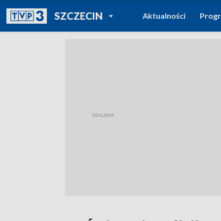
POWRÓT DO
SZCZECIN
Aktualności
Prog
TVP REGIONY