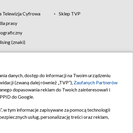
 Telewizja Cyfrowa
Sklep TVP
la prasy
tograficzny
sing (znaki)
klamy
Kontakt
rania danych, dostęp do informacji na Twoim urządzeniu
idacji (zwaną dalej również „TVP”),
Zaufanych Partnerów
anego dopasowania reklam do Twoich zainteresowań i
a PPID do Google.
”, w tym informacje zapisywane za pomocą technologii
zpiecznych usług, personalizację treści oraz reklam,