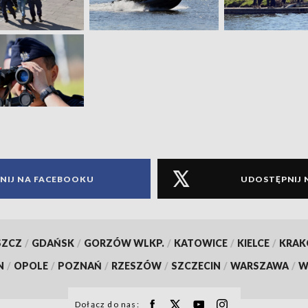
NIJ NA FACEBOOKU
UDOSTĘPNIJ 
SZCZ
/
GDAŃSK
/
GORZÓW WLKP.
/
KATOWICE
/
KIELCE
/
KRA
N
/
OPOLE
/
POZNAŃ
/
RZESZÓW
/
SZCZECIN
/
WARSZAWA
/
W
Dołącz do nas: