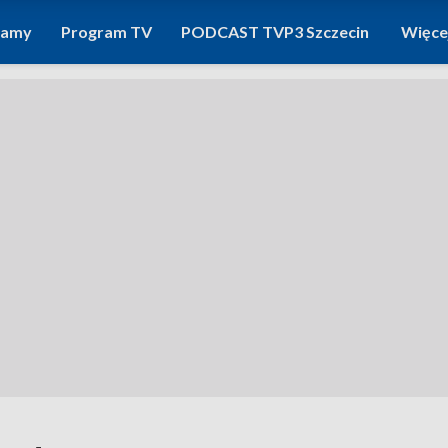
ramy
Program TV
PODCAST TVP3 Szczecin
Więce