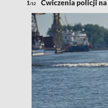
Ćwiczenia policji n
1
/12