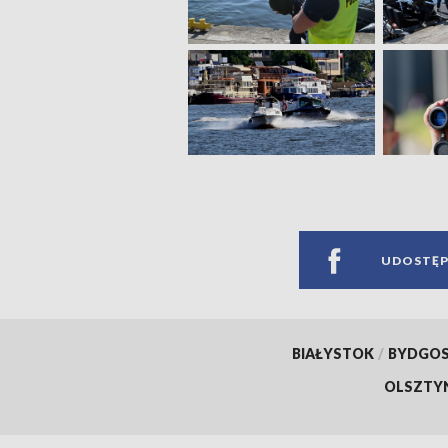
UDOSTĘP
BIAŁYSTOK
/
BYDGO
OLSZTY