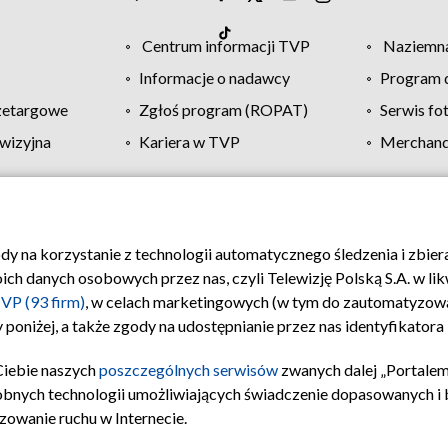
Centrum informacji TVP
Naziemna
Informacje o nadawcy
Program d
zetargowe
Zgłoś program (ROPAT)
Serwis fo
wizyjna
Kariera w TVP
Merchandi
Polityka prywatności
Moje zgody
Pomoc
Biuro re
ody na korzystanie z technologii automatycznego śledzenia i zbie
 danych osobowych przez nas, czyli Telewizję Polską S.A. w likw
VP (93 firm)
, w celach marketingowych (w tym do zautomatyzow
 poniżej, a także zgody na udostępnianie przez nas identyfikator
Ciebie naszych
poszczególnych serwisów
zwanych dalej „Portalem
obnych technologii umożliwiających świadczenie dopasowanych i be
zowanie ruchu w Internecie.