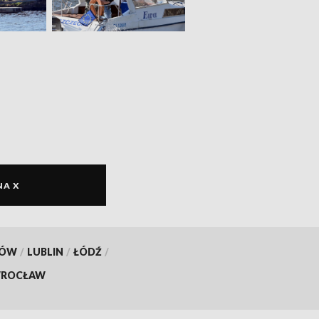
NA X
KÓW
/
LUBLIN
/
ŁÓDŹ
/
ROCŁAW