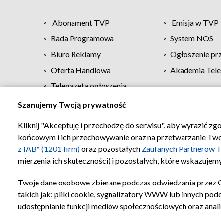
Abonament TVP
Emisja w TVP
Rada Programowa
System NOS
Biuro Reklamy
Ogłoszenie pr
Oferta Handlowa
Akademia Tele
Telegazeta ogłoszenia
Szanujemy Twoją prywatność
Regulamin TVP
Kliknij "Akceptuję i przechodzę do serwisu", aby wyrazić zg
końcowym i ich przechowywanie oraz na przetwarzanie Twoich
z IAB* (1201 firm)
oraz pozostałych
Zaufanych Partnerów T
mierzenia ich skuteczności) i pozostałych, które wskazujemy
Twoje dane osobowe zbierane podczas odwiedzania przez 
takich jak: pliki cookie, sygnalizatory WWW lub innych pod
udostępnianie funkcji mediów społecznościowych oraz anali