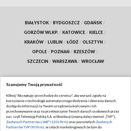
BIAŁYSTOK
/
BYDGOSZCZ
/
GDAŃSK
/
GORZÓW WLKP.
/
KATOWICE
/
KIELCE
/
KRAKÓW
/
LUBLIN
/
ŁÓDŹ
/
OLSZTYN
/
OPOLE
/
POZNAŃ
/
RZESZÓW
/
SZCZECIN
/
WARSZAWA
/
WROCŁAW
Szanujemy Twoją prywatność
Dołącz do nas:
Kliknij "Akceptuję i przechodzę do serwisu", aby wyrazić zgody na
korzystanie z technologii automatycznego śledzenia i zbierania danych,
TVP
dostęp do informacji na Twoim urządzeniu końcowym i ich
Abonament TVP
przechowywanie oraz na przetwarzanie Twoich danych osobowych przez
Regulamin TVP
nas, czyli Telewizję Polską S.A. w likwidacji (zwaną dalej również „TVP”),
Emisja w TVP
Polityka prywatności
Zaufanych Partnerów z IAB* (1201 firm)
oraz pozostałych
Zaufanych
Partnerów TVP (93 firm)
, w celach marketingowych (w tym do
Centrum informacji TVP