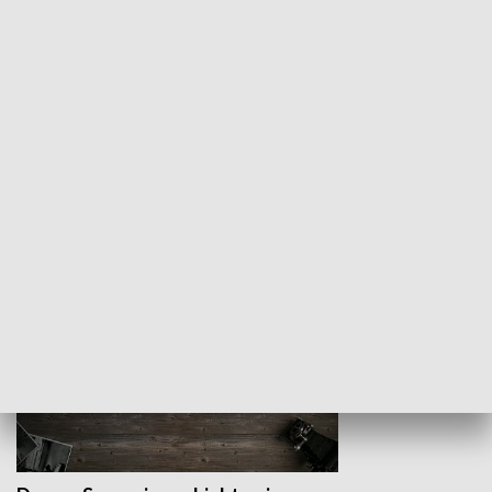
Z indeksem w ręku
Droga po suk
HISTORIA