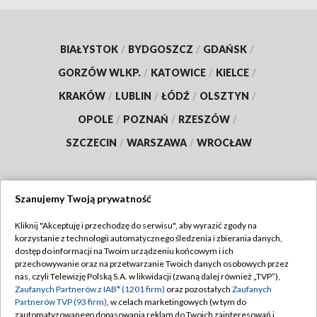
BIAŁYSTOK
/
BYDGOSZCZ
/
GDAŃSK
/
GORZÓW WLKP.
/
KATOWICE
/
KIELCE
/
KRAKÓW
/
LUBLIN
/
ŁÓDŹ
/
OLSZTYN
/
OPOLE
/
POZNAŃ
/
RZESZÓW
/
SZCZECIN
/
WARSZAWA
/
WROCŁAW
Szanujemy Twoją prywatność
Dołącz do nas:
Kliknij "Akceptuję i przechodzę do serwisu", aby wyrazić zgody na
korzystanie z technologii automatycznego śledzenia i zbierania danych,
TVP
dostęp do informacji na Twoim urządzeniu końcowym i ich
Abonament TVP
przechowywanie oraz na przetwarzanie Twoich danych osobowych przez
Regulamin TVP
nas, czyli Telewizję Polską S.A. w likwidacji (zwaną dalej również „TVP”),
Emisja w TVP
Polityka prywatności
Zaufanych Partnerów z IAB* (1201 firm)
oraz pozostałych
Zaufanych
Partnerów TVP (93 firm)
, w celach marketingowych (w tym do
Centrum informacji TVP
Moje zgody
zautomatyzowanego dopasowania reklam do Twoich zainteresowań i