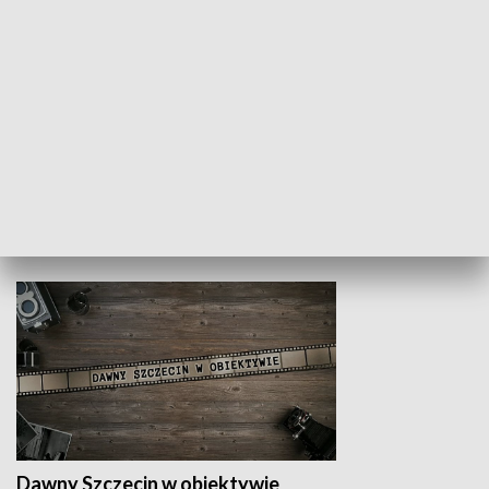
Z indeksem w ręku
Droga po suk
HISTORIA
Dawny Szczecin w obiektywie