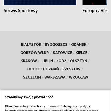
Serwis Sportowy
Europa z Blisk
BIAŁYSTOK
/
BYDGOSZCZ
/
GDAŃSK
/
GORZÓW WLKP.
/
KATOWICE
/
KIELCE
/
KRAKÓW
/
LUBLIN
/
ŁÓDŹ
/
OLSZTYN
/
OPOLE
/
POZNAŃ
/
RZESZÓW
/
SZCZECIN
/
WARSZAWA
/
WROCŁAW
Szanujemy Twoją prywatność
Dołącz do nas:
Kliknij "Akceptuję i przechodzę do serwisu", aby wyrazić zgody na
korzystanie z technologii automatycznego śledzenia i zbierania danych,