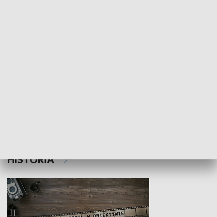
NAUKA I EDUKACJA
Z indeksem w ręku
Droga po suk
HISTORIA