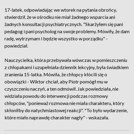
17-latek, odpowiadając we wtorek na pytania obrońcy,
stwierdził, że w ośrodku nie miał żadnego wsparcia ani
żadnych konsultacji psychiatrycznych. "Skarżyłem się pani
pedagog i pani psycholog na swoje problemy. Mówiły, że dam
radę, wytrzymam i będzie wszystko w porządku" -
powiedział.
Nauczycielka, która przebywała wówczas w pomieszczeniu
z chłopakami i uzupełniała dziennik lekcyjny, była świadkiem
zranienia 15-latka. Mówiła, że chłopcy kłócili się o
obowiązki - Wiktor chciał, aby Piotr pomógł mu w
czyszczeniu naczyń, a ten odmówił. Jak powiedziała, nie
widziała powodu do interwencji podczas rozmowy
chłopców, "ponieważ rozmowa nie miała charakteru, który
skłoniłby do natychmiastowej reakcji". "To było wydarzenie,
które miało naprawdę charakter nagły" - wskazała.