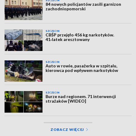
SZCZECIN
84 nowych policjantów zasili garnizon
zachodniopomorski
SZCZECIN
CBŚP przejęło 456 kg narkotyków.
41‑latek aresztowany
SZCZECIN
Auto w rowie, pasażerka w szpitalu,
kierowca pod wpływem narkotyków
SZCZECIN
Burze nad regionem. 71 interwencji
strażaków [WIDEO]
ZOBACZ WIĘCEJ