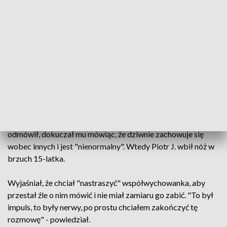
go w szpitalu psychiatrycznym, ale wnioski nie zostały
wysłane. Według chłopaka, o niewysłaniu pism
poinformował go wicedyrektor ośrodka. 17-latek
wskazywał, że źle się czuł w ośrodku i był źle traktowany
przez współwychowanków.
Zeznawał, że w dniu wydarzenia wraz z 15-letnim Wiktorem
sprzątali kuchnię po zajęciach praktycznych. Piotr J. czyścił
nożem blat z pozostałości ciasta. Wiktor najpierw nakazywał
mu, aby pomógł mu w jego obowiązkach, a później, gdy ten
odmówił, dokuczał mu mówiąc, że dziwnie zachowuje się
wobec innych i jest "nienormalny". Wtedy Piotr J. wbił nóż w
brzuch 15-latka.
Wyjaśniał, że chciał "nastraszyć" współwychowanka, aby
przestał źle o nim mówić i nie miał zamiaru go zabić. "To był
impuls, to były nerwy, po prostu chciałem zakończyć tę
rozmowę" - powiedział.