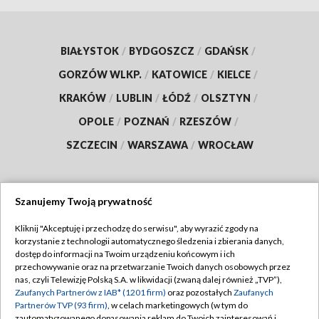
BIAŁYSTOK
/
BYDGOSZCZ
/
GDAŃSK
/
GORZÓW WLKP.
/
KATOWICE
/
KIELCE
/
KRAKÓW
/
LUBLIN
/
ŁÓDŹ
/
OLSZTYN
/
OPOLE
/
POZNAŃ
/
RZESZÓW
/
SZCZECIN
/
WARSZAWA
/
WROCŁAW
Szanujemy Twoją prywatność
Dołącz do nas:
Kliknij "Akceptuję i przechodzę do serwisu", aby wyrazić zgody na
korzystanie z technologii automatycznego śledzenia i zbierania danych,
TVP
dostęp do informacji na Twoim urządzeniu końcowym i ich
Abonament TVP
przechowywanie oraz na przetwarzanie Twoich danych osobowych przez
Regulamin TVP
nas, czyli Telewizję Polską S.A. w likwidacji (zwaną dalej również „TVP”),
Emisja w TVP
Polityka prywatności
Zaufanych Partnerów z IAB* (1201 firm)
oraz pozostałych
Zaufanych
Partnerów TVP (93 firm)
, w celach marketingowych (w tym do
Centrum informacji TVP
Moje zgody
zautomatyzowanego dopasowania reklam do Twoich zainteresowań i