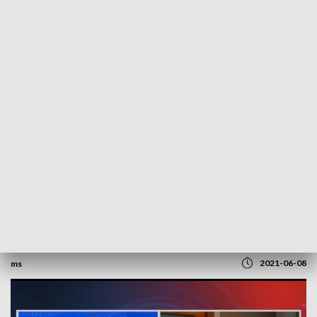
POWRÓT DO
SZCZECIN
TVP REGIONY
Mity na temat szczepionek. Rozmowa z
Joanną Jursą-Kuleszą [WIDEO]
2021-06-08
ms