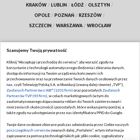
KRAKÓW
/
LUBLIN
/
ŁÓDŹ
/
OLSZTYN
/
OPOLE
/
POZNAŃ
/
RZESZÓW
/
SZCZECIN
/
WARSZAWA
/
WROCŁAW
Szanujemy Twoją prywatność
Dołącz do nas:
Kliknij "Akceptuję i przechodzę do serwisu", aby wyrazić zgody na
korzystanie z technologii automatycznego śledzenia i zbierania danych,
TVP
dostęp do informacji na Twoim urządzeniu końcowym i ich
Abonament TVP
przechowywanie oraz na przetwarzanie Twoich danych osobowych przez
Regulamin TVP
nas, czyli Telewizję Polską S.A. w likwidacji (zwaną dalej również „TVP”),
Emisja w TVP
Polityka prywatności
Zaufanych Partnerów z IAB* (1201 firm)
oraz pozostałych
Zaufanych
Partnerów TVP (93 firm)
, w celach marketingowych (w tym do
Centrum informacji TVP
Moje zgody
zautomatyzowanego dopasowania reklam do Twoich zainteresowań i
mierzenia ich skuteczności) i pozostałych, które wskazujemy poniżej, a
Naziemna Telewizja Cyfrowa
Pomoc
także zgody na udostępnianie przez nas identyfikatora PPID do Google.
Sklep TVP
Biuro reklamy
Twoje dane osobowe zbierane podczas odwiedzania przez Ciebie naszych
Rada Programowa
Kontakt
poszczególnych serwisów
zwanych dalej „Portalem”, w tym informacje
zapisywane za pomocą technologii takich jak: pliki cookie, sygnalizatory
System NOS