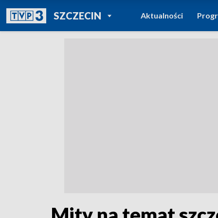
POWRÓT DO
SZCZECIN
Aktualności
Prog
TVP REGIONY
Mity na temat szc