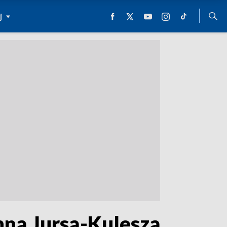
j
nną Jursą-Kuleszą