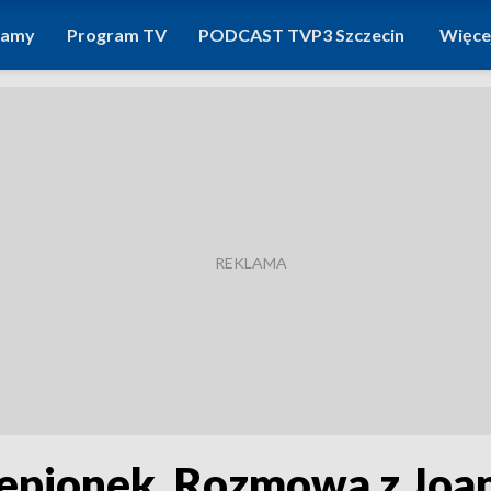
ramy
Program TV
PODCAST TVP3 Szczecin
Więce
zepionek. Rozmowa z Joa