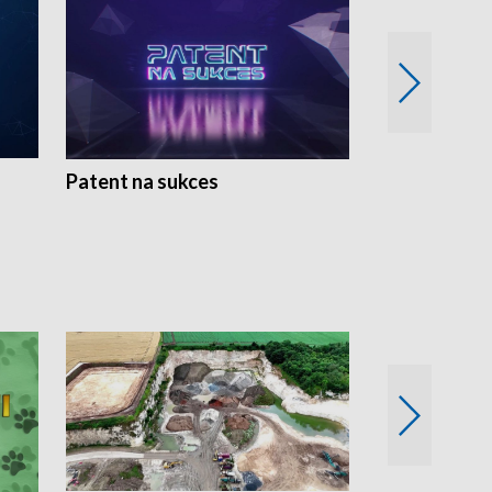
Patent na sukces
Rolnictwo w 