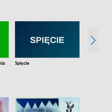
nia
Spięcie
Niedziałkow