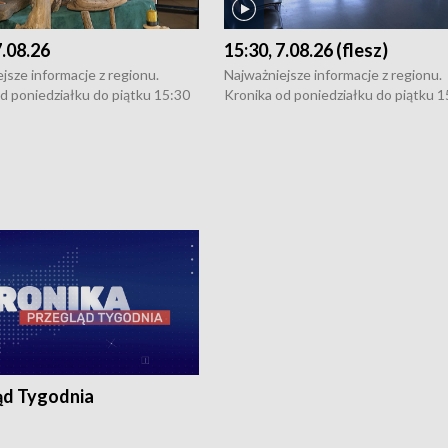
7.08.26
15:30, 7.08.26 (flesz)
jsze informacje z regionu.
Najważniejsze informacje z regionu.
d poniedziałku do piątku 15:30
Kronika od poniedziałku do piątku 1
16:30 (+ rozmowa), 18:30, 21:30.
(flesz), 16:30 (+ rozmowa), 18:30, 21
y i święta 15:30 i 16:30
W weekendy i święta 15:30 i 16:30
8:30 i 21:30. Dziennikarze czekają
(flesz), 18:30 i 21:30. Dziennikarze c
a zgłoszenia: Szczecin - tel. 91-
na Państwa zgłoszenia: Szczecin - te
0, Koszalin - tel. 94-34-50-054,
4 8-10-400, Koszalin - tel. 94-34-50
ronika@tvp.pl.
e-mail: kronika@tvp.pl.
ąd Tygodnia