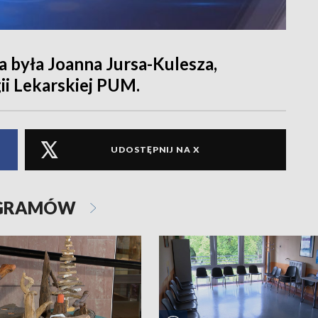
 była Joanna Jursa-Kulesza,
ii Lekarskiej PUM.
UDOSTĘPNIJ NA X
OGRAMÓW