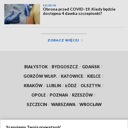
SZCZECIN
Obrona przed COVID-19. Kiedy będzie
dostępna 4 dawka szczepionki?
ZOBACZ WIĘCEJ
BIAŁYSTOK
/
BYDGOSZCZ
/
GDAŃSK
/
GORZÓW WLKP.
/
KATOWICE
/
KIELCE
/
KRAKÓW
/
LUBLIN
/
ŁÓDŹ
/
OLSZTYN
/
OPOLE
/
POZNAŃ
/
RZESZÓW
/
SZCZECIN
/
WARSZAWA
/
WROCŁAW
Szanujemy Twoją prywatność