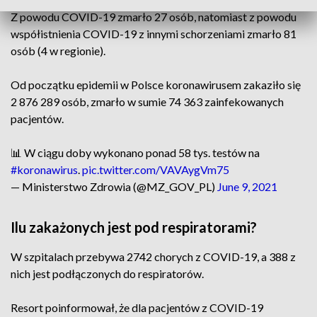
Z powodu COVID-19 zmarło 27 osób, natomiast z powodu
współistnienia COVID-19 z innymi schorzeniami zmarło 81
osób (4 w regionie).
Od początku epidemii w Polsce koronawirusem zakaziło się
2 876 289 osób, zmarło w sumie 74 363 zainfekowanych
pacjentów.
📊 W ciągu doby wykonano ponad 58 tys. testów na
#koronawirus
.
pic.twitter.com/VAVAygVm75
— Ministerstwo Zdrowia (@MZ_GOV_PL)
June 9, 2021
Ilu zakażonych jest pod respiratorami?
W szpitalach przebywa 2742 chorych z COVID-19, a 388 z
nich jest podłączonych do respiratorów.
Resort poinformował, że dla pacjentów z COVID-19