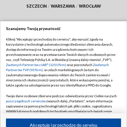
SZCZECIN
/
WARSZAWA
/
WROCŁAW
Szanujemy Twoją prywatność
Dołącz do nas:
Kliknij "Akceptuję i przechodzę do serwisu", aby wyrazić zgody na
korzystanie z technologii automatycznego śledzenia i zbierania danych,
TVP
dostęp do informacji na Twoim urządzeniu końcowym i ich
Abonament TVP
przechowywanie oraz na przetwarzanie Twoich danych osobowych przez
Regulamin TVP
nas, czyli Telewizję Polską S.A. w likwidacji (zwaną dalej również „TVP”),
Emisja w TVP
Polityka prywatności
Zaufanych Partnerów z IAB* (1201 firm)
oraz pozostałych
Zaufanych
Partnerów TVP (93 firm)
, w celach marketingowych (w tym do
Centrum informacji TVP
Moje zgody
zautomatyzowanego dopasowania reklam do Twoich zainteresowań i
mierzenia ich skuteczności) i pozostałych, które wskazujemy poniżej, a
Naziemna Telewizja Cyfrowa
Pomoc
także zgody na udostępnianie przez nas identyfikatora PPID do Google.
Sklep TVP
Biuro reklamy
Twoje dane osobowe zbierane podczas odwiedzania przez Ciebie naszych
Rada Programowa
Kontakt
poszczególnych serwisów
zwanych dalej „Portalem”, w tym informacje
zapisywane za pomocą technologii takich jak: pliki cookie, sygnalizatory
System NOS
WWW lub innych podobnych technologii umożliwiających świadczenie
dopasowanych i bezpiecznych usług, personalizację treści oraz reklam,
Informacje o nadawcy
Kanały
udostępnianie funkcji mediów społecznościowych oraz analizowanie
Akceptuję i przechodzę do serwisu
ruchu w Internecie.