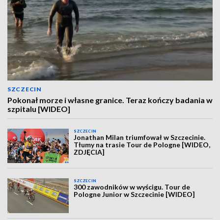
SZCZECIN
Pokonał morze i własne granice. Teraz kończy badania w
szpitalu [WIDEO]
SZCZECIN
Jonathan Milan triumfował w Szczecinie.
Tłumy na trasie Tour de Pologne [WIDEO,
ZDJĘCIA]
SZCZECIN
300 zawodników w wyścigu. Tour de
Pologne Junior w Szczecinie [WIDEO]