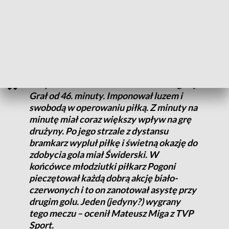
Lewandowski, ale nawet lepszą. Komentatorzy podkreślają,
że w drugiej połowie 17-letni piłkarz Pogoni miał udział przy
wyrównującym golu dla Polski i mógł także sam zdobyć
bramkę.
Kacper Kozłowski - nota 8. Dzieciaki górą!
Grał od 46. minuty. Imponował luzem i
swobodą w operowaniu piłką. Z minuty na
minutę miał coraz większy wpływ na grę
drużyny. Po jego strzale z dystansu
bramkarz wypluł piłkę i świetną okazję do
zdobycia gola miał Świderski. W
końcówce młodziutki piłkarz Pogoni
pieczętował każdą dobrą akcję biało-
czerwonych i to on zanotował asystę przy
drugim golu. Jeden (jedyny?) wygrany
tego meczu – ocenił Mateusz Miga z TVP
Sport.