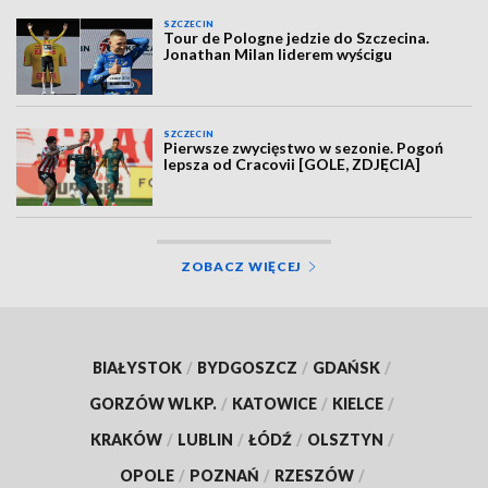
SZCZECIN
Tour de Pologne jedzie do Szczecina.
Jonathan Milan liderem wyścigu
SZCZECIN
Pierwsze zwycięstwo w sezonie. Pogoń
lepsza od Cracovii [GOLE, ZDJĘCIA]
ZOBACZ WIĘCEJ
BIAŁYSTOK
/
BYDGOSZCZ
/
GDAŃSK
/
GORZÓW WLKP.
/
KATOWICE
/
KIELCE
/
KRAKÓW
/
LUBLIN
/
ŁÓDŹ
/
OLSZTYN
/
OPOLE
/
POZNAŃ
/
RZESZÓW
/