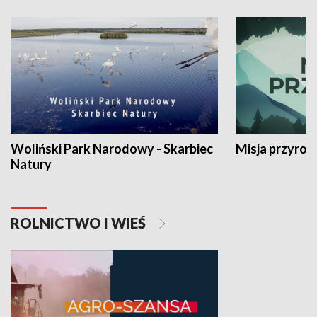
Woliński Park Narodowy - Skarbiec
Misja przyrod
Natury
ROLNICTWO I WIEŚ