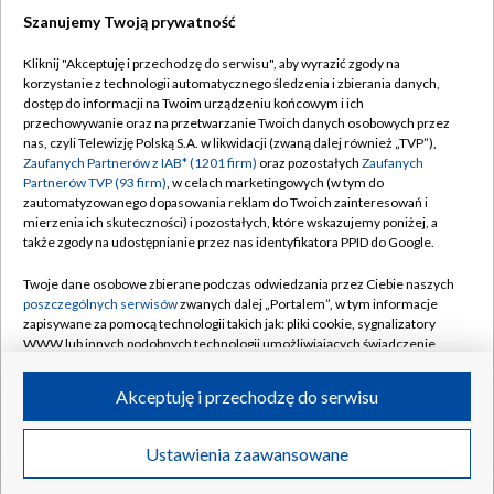
Szanujemy Twoją prywatność
Dołącz do nas:
Kliknij "Akceptuję i przechodzę do serwisu", aby wyrazić zgody na
korzystanie z technologii automatycznego śledzenia i zbierania danych,
TVP
dostęp do informacji na Twoim urządzeniu końcowym i ich
Abonament TVP
przechowywanie oraz na przetwarzanie Twoich danych osobowych przez
Regulamin TVP
nas, czyli Telewizję Polską S.A. w likwidacji (zwaną dalej również „TVP”),
Emisja w TVP
Polityka prywatności
Zaufanych Partnerów z IAB* (1201 firm)
oraz pozostałych
Zaufanych
Partnerów TVP (93 firm)
, w celach marketingowych (w tym do
Centrum informacji TVP
Moje zgody
zautomatyzowanego dopasowania reklam do Twoich zainteresowań i
mierzenia ich skuteczności) i pozostałych, które wskazujemy poniżej, a
Naziemna Telewizja Cyfrowa
Pomoc
także zgody na udostępnianie przez nas identyfikatora PPID do Google.
Sklep TVP
Biuro reklamy
Twoje dane osobowe zbierane podczas odwiedzania przez Ciebie naszych
Rada Programowa
Kontakt
poszczególnych serwisów
zwanych dalej „Portalem”, w tym informacje
zapisywane za pomocą technologii takich jak: pliki cookie, sygnalizatory
System NOS
WWW lub innych podobnych technologii umożliwiających świadczenie
dopasowanych i bezpiecznych usług, personalizację treści oraz reklam,
Informacje o nadawcy
Kanały
udostępnianie funkcji mediów społecznościowych oraz analizowanie
Akceptuję i przechodzę do serwisu
ruchu w Internecie.
Program dla prasy
©2026 Telewizja Polska S.A. w likwidacji
Biuro Reklamy
Twoje dane osobowe zbierane podczas odwiedzania przez Ciebie
Ustawienia zaawansowane
poszczególnych serwisów
na Portalu, takie jak adresy IP, identyfikatory
Ogłoszenie przetargowe
Twoich urządzeń końcowych i identyfikatory plików cookie, informacje o