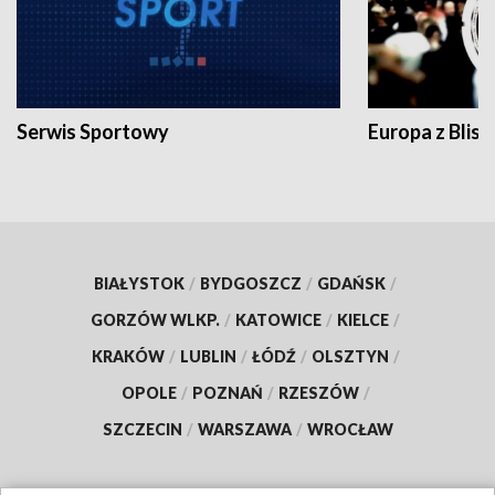
Serwis Sportowy
Europa z Blisk
BIAŁYSTOK
/
BYDGOSZCZ
/
GDAŃSK
/
GORZÓW WLKP.
/
KATOWICE
/
KIELCE
/
KRAKÓW
/
LUBLIN
/
ŁÓDŹ
/
OLSZTYN
/
OPOLE
/
POZNAŃ
/
RZESZÓW
/
SZCZECIN
/
WARSZAWA
/
WROCŁAW