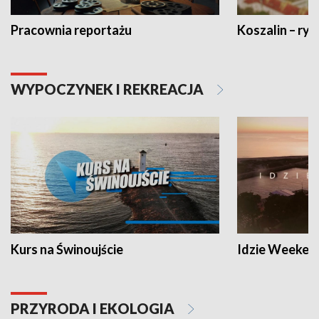
Pracownia reportażu
Koszalin – ryt
WYPOCZYNEK I REKREACJA
Kurs na Świnoujście
Idzie Weeken
PRZYRODA I EKOLOGIA