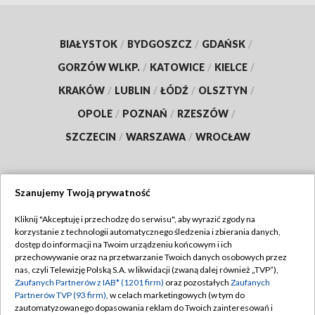
BIAŁYSTOK
/
BYDGOSZCZ
/
GDAŃSK
/
GORZÓW WLKP.
/
KATOWICE
/
KIELCE
/
KRAKÓW
/
LUBLIN
/
ŁÓDŹ
/
OLSZTYN
/
OPOLE
/
POZNAŃ
/
RZESZÓW
/
SZCZECIN
/
WARSZAWA
/
WROCŁAW
Szanujemy Twoją prywatność
Dołącz do nas:
Kliknij "Akceptuję i przechodzę do serwisu", aby wyrazić zgody na
korzystanie z technologii automatycznego śledzenia i zbierania danych,
TVP
dostęp do informacji na Twoim urządzeniu końcowym i ich
Abonament TVP
przechowywanie oraz na przetwarzanie Twoich danych osobowych przez
Regulamin TVP
nas, czyli Telewizję Polską S.A. w likwidacji (zwaną dalej również „TVP”),
Emisja w TVP
Polityka prywatności
Zaufanych Partnerów z IAB* (1201 firm)
oraz pozostałych
Zaufanych
Partnerów TVP (93 firm)
, w celach marketingowych (w tym do
Centrum informacji TVP
Moje zgody
zautomatyzowanego dopasowania reklam do Twoich zainteresowań i