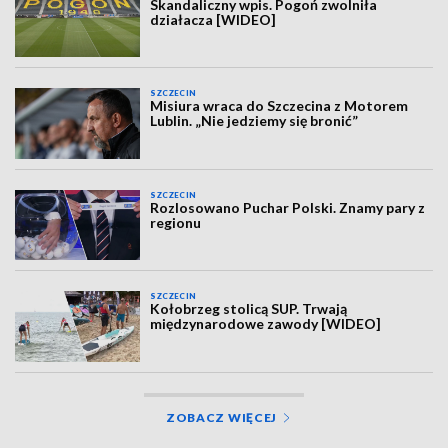
Skandaliczny wpis. Pogoń zwolniła
działacza [WIDEO]
SZCZECIN
Misiura wraca do Szczecina z Motorem
Lublin. „Nie jedziemy się bronić”
SZCZECIN
Rozlosowano Puchar Polski. Znamy pary z
regionu
SZCZECIN
Kołobrzeg stolicą SUP. Trwają
międzynarodowe zawody [WIDEO]
ZOBACZ WIĘCEJ