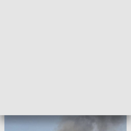
POWRÓT DO
SZCZECIN
TVP REGIONY
Pożar składowiska aut w hali demontażu
pojazdów w Stobnie
2021-06-10
kb