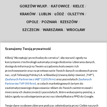
GORZÓW WLKP.
/
KATOWICE
/
KIELCE
/
KRAKÓW
/
LUBLIN
/
ŁÓDŹ
/
OLSZTYN
/
OPOLE
/
POZNAŃ
/
RZESZÓW
/
SZCZECIN
/
WARSZAWA
/
WROCŁAW
Szanujemy Twoją prywatność
Dołącz do nas:
Kliknij "Akceptuję i przechodzę do serwisu", aby wyrazić zgody na
korzystanie z technologii automatycznego śledzenia i zbierania danych,
TVP
dostęp do informacji na Twoim urządzeniu końcowym i ich
Abonament TVP
przechowywanie oraz na przetwarzanie Twoich danych osobowych przez
Regulamin TVP
nas, czyli Telewizję Polską S.A. w likwidacji (zwaną dalej również „TVP”),
Emisja w TVP
Polityka prywatności
Zaufanych Partnerów z IAB* (1201 firm)
oraz pozostałych
Zaufanych
Partnerów TVP (93 firm)
, w celach marketingowych (w tym do
Centrum informacji TVP
Moje zgody
zautomatyzowanego dopasowania reklam do Twoich zainteresowań i
mierzenia ich skuteczności) i pozostałych, które wskazujemy poniżej, a
Naziemna Telewizja Cyfrowa
Pomoc
także zgody na udostępnianie przez nas identyfikatora PPID do Google.
Sklep TVP
Biuro reklamy
Twoje dane osobowe zbierane podczas odwiedzania przez Ciebie naszych