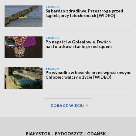
SZCZECIN
Są bardzo zdradliwe. Przestroga przed
kąpielą przy falochronach [WIDEO]
SZCZECIN
Po napaści w Goleniowie. Dwóch
nastolatków stanie przed sądem
SZCZECIN
Po wypadku w basenie przeciwpożarowym.
Chłopiec walczy o życie [WIDEO]
ZOBACZ WIĘCEJ
BIAŁYSTOK
/
BYDGOSZCZ
/
GDAŃSK
/