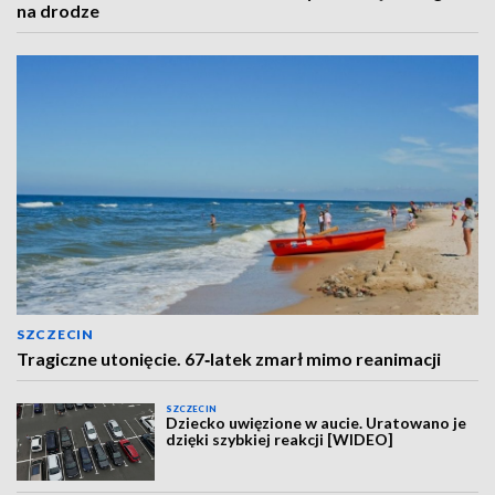
na drodze
SZCZECIN
Tragiczne utonięcie. 67‑latek zmarł mimo reanimacji
SZCZECIN
Dziecko uwięzione w aucie. Uratowano je
dzięki szybkiej reakcji [WIDEO]