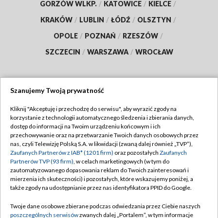
GORZÓW WLKP.
/
KATOWICE
/
KIELCE
/
KRAKÓW
/
LUBLIN
/
ŁÓDŹ
/
OLSZTYN
/
OPOLE
/
POZNAŃ
/
RZESZÓW
/
SZCZECIN
/
WARSZAWA
/
WROCŁAW
Szanujemy Twoją prywatność
Dołącz do nas:
Kliknij "Akceptuję i przechodzę do serwisu", aby wyrazić zgody na
korzystanie z technologii automatycznego śledzenia i zbierania danych,
TVP
dostęp do informacji na Twoim urządzeniu końcowym i ich
Abonament TVP
przechowywanie oraz na przetwarzanie Twoich danych osobowych przez
Regulamin TVP
nas, czyli Telewizję Polską S.A. w likwidacji (zwaną dalej również „TVP”),
Emisja w TVP
Polityka prywatności
Zaufanych Partnerów z IAB* (1201 firm)
oraz pozostałych
Zaufanych
Partnerów TVP (93 firm)
, w celach marketingowych (w tym do
Centrum informacji TVP
Moje zgody
zautomatyzowanego dopasowania reklam do Twoich zainteresowań i
mierzenia ich skuteczności) i pozostałych, które wskazujemy poniżej, a
Naziemna Telewizja Cyfrowa
Pomoc
także zgody na udostępnianie przez nas identyfikatora PPID do Google.
Sklep TVP
Biuro reklamy
Twoje dane osobowe zbierane podczas odwiedzania przez Ciebie naszych
Rada Programowa
Kontakt
poszczególnych serwisów
zwanych dalej „Portalem”, w tym informacje