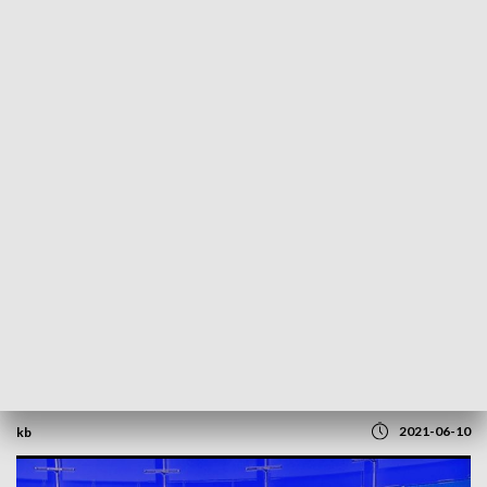
POWRÓT DO
SZCZECIN
TVP REGIONY
Co drugi mieszkaniec regionu
zaszczepiony. Rozmowa z Justyną Łyjak
[WIDEO]
2021-06-10
kb