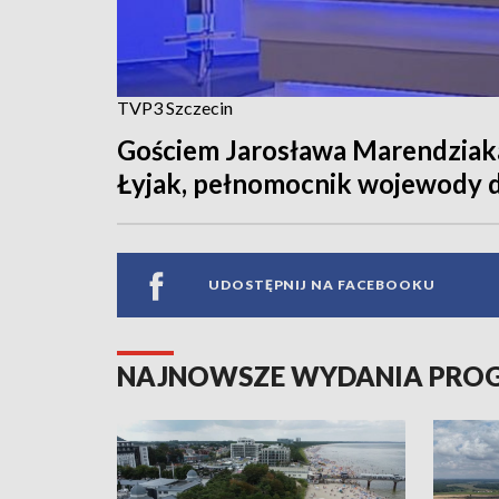
TVP3 Szczecin
Gościem Jarosława Marendziaka
Łyjak, pełnomocnik wojewody ds
UDOSTĘPNIJ NA FACEBOOKU
NAJNOWSZE WYDANIA PR