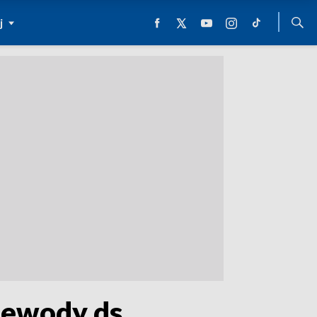
j
jewody ds.