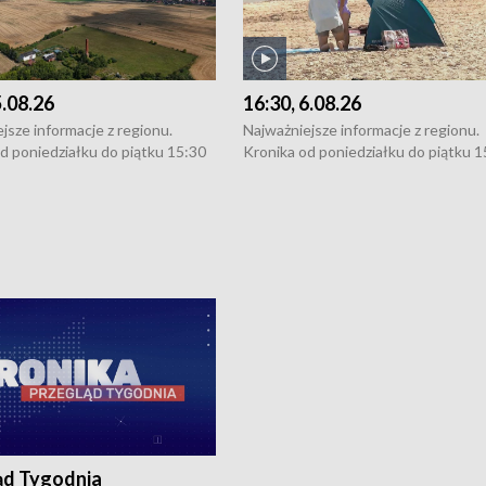
5.08.26
16:30, 6.08.26
jsze informacje z regionu.
Najważniejsze informacje z regionu.
d poniedziałku do piątku 15:30
Kronika od poniedziałku do piątku 1
16:30 (+ rozmowa), 18:30, 21:30.
(flesz), 16:30 (+ rozmowa), 18:30, 21
y i święta 15:30 i 16:30
W weekendy i święta 15:30 i 16:30
8:30 i 21:30. Dziennikarze czekają
(flesz), 18:30 i 21:30. Dziennikarze c
a zgłoszenia: Szczecin - tel. 91-
na Państwa zgłoszenia: Szczecin - te
0, Koszalin - tel. 94-34-50-054,
4 8-10-400, Koszalin - tel. 94-34-50
ronika@tvp.pl.
e-mail: kronika@tvp.pl.
ąd Tygodnia