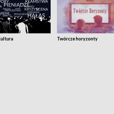
Kultura
Twórcze horyzonty