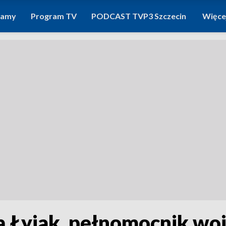
ramy
Program TV
PODCAST TVP3 Szczecin
Więce
 Łyjak, pełnomocnik wo