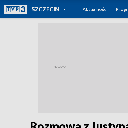
POWRÓT DO
SZCZECIN
Aktualności
Prog
TVP REGIONY
Rozmowa z Justyną