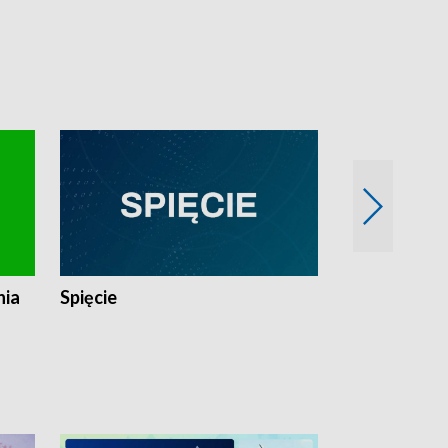
nia
Spięcie
Niedziałkow