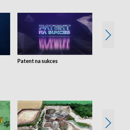
Patent na sukces
Rolnictwo w 