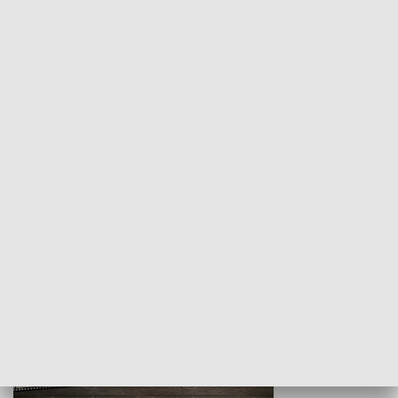
Z indeksem w ręku
Droga po suk
HISTORIA