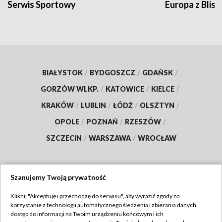
Serwis Sportowy
Europa z Blisk
BIAŁYSTOK
/
BYDGOSZCZ
/
GDAŃSK
/
GORZÓW WLKP.
/
KATOWICE
/
KIELCE
/
KRAKÓW
/
LUBLIN
/
ŁÓDŹ
/
OLSZTYN
/
OPOLE
/
POZNAŃ
/
RZESZÓW
/
SZCZECIN
/
WARSZAWA
/
WROCŁAW
Szanujemy Twoją prywatność
Dołącz do nas:
Kliknij "Akceptuję i przechodzę do serwisu", aby wyrazić zgody na
korzystanie z technologii automatycznego śledzenia i zbierania danych,
TVP
dostęp do informacji na Twoim urządzeniu końcowym i ich