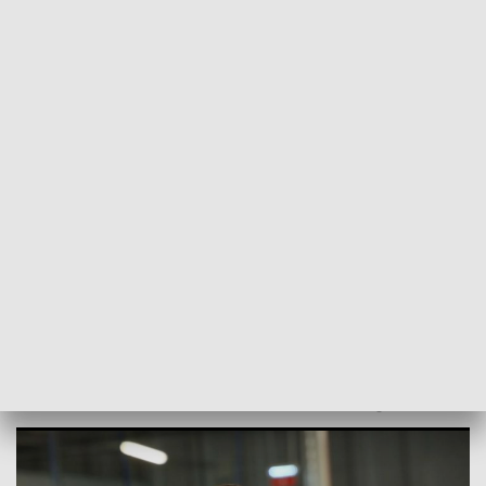
POWRÓT DO
SZCZECIN
TVP REGIONY
Wizyta premiera Mateusza
Morawieckiego w regionie [WIDEO]
2021-06-11
kb