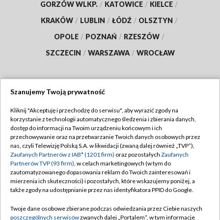
GORZÓW WLKP.
/
KATOWICE
/
KIELCE
/
KRAKÓW
/
LUBLIN
/
ŁÓDŹ
/
OLSZTYN
/
OPOLE
/
POZNAŃ
/
RZESZÓW
/
SZCZECIN
/
WARSZAWA
/
WROCŁAW
Szanujemy Twoją prywatność
Dołącz do nas:
Kliknij "Akceptuję i przechodzę do serwisu", aby wyrazić zgody na
korzystanie z technologii automatycznego śledzenia i zbierania danych,
TVP
dostęp do informacji na Twoim urządzeniu końcowym i ich
Abonament TVP
przechowywanie oraz na przetwarzanie Twoich danych osobowych przez
Regulamin TVP
nas, czyli Telewizję Polską S.A. w likwidacji (zwaną dalej również „TVP”),
Emisja w TVP
Polityka prywatności
Zaufanych Partnerów z IAB* (1201 firm)
oraz pozostałych
Zaufanych
Partnerów TVP (93 firm)
, w celach marketingowych (w tym do
Centrum informacji TVP
Moje zgody
zautomatyzowanego dopasowania reklam do Twoich zainteresowań i
mierzenia ich skuteczności) i pozostałych, które wskazujemy poniżej, a
Naziemna Telewizja Cyfrowa
Pomoc
także zgody na udostępnianie przez nas identyfikatora PPID do Google.
Sklep TVP
Biuro reklamy
Twoje dane osobowe zbierane podczas odwiedzania przez Ciebie naszych
Rada Programowa
Kontakt
poszczególnych serwisów
zwanych dalej „Portalem”, w tym informacje