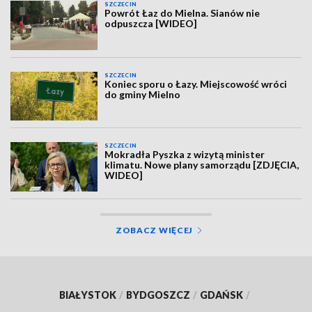
SZCZECIN
Powrót Łaz do Mielna. Sianów nie
odpuszcza [WIDEO]
SZCZECIN
Koniec sporu o Łazy. Miejscowość wróci
do gminy Mielno
SZCZECIN
Mokradła Pyszka z wizytą minister
klimatu. Nowe plany samorządu [ZDJĘCIA,
WIDEO]
ZOBACZ WIĘCEJ
BIAŁYSTOK
/
BYDGOSZCZ
/
GDAŃSK
/