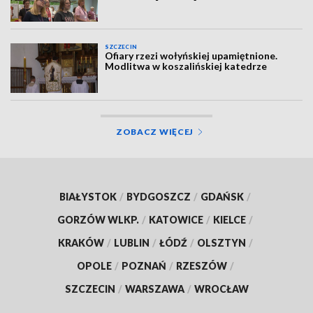
SZCZECIN
Ofiary rzezi wołyńskiej upamiętnione.
Modlitwa w koszalińskiej katedrze
ZOBACZ WIĘCEJ
BIAŁYSTOK
/
BYDGOSZCZ
/
GDAŃSK
/
GORZÓW WLKP.
/
KATOWICE
/
KIELCE
/
KRAKÓW
/
LUBLIN
/
ŁÓDŹ
/
OLSZTYN
/
OPOLE
/
POZNAŃ
/
RZESZÓW
/
SZCZECIN
/
WARSZAWA
/
WROCŁAW