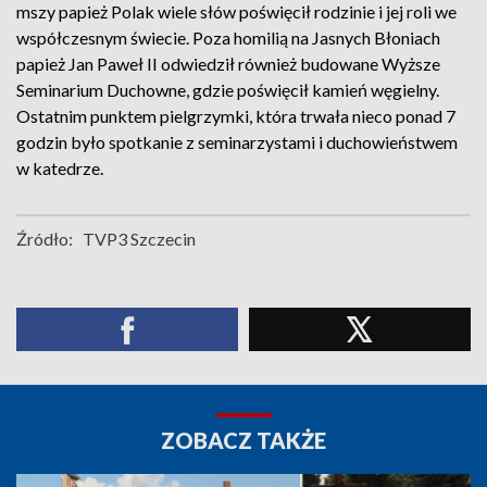
mszy papież Polak wiele słów poświęcił rodzinie i jej roli we
współczesnym świecie. Poza homilią na Jasnych Błoniach
papież Jan Paweł II odwiedził również budowane Wyższe
Seminarium Duchowne, gdzie poświęcił kamień węgielny.
Ostatnim punktem pielgrzymki, która trwała nieco ponad 7
godzin było spotkanie z seminarzystami i duchowieństwem
w katedrze.
Źródło:
TVP3 Szczecin
ZOBACZ TAKŻE