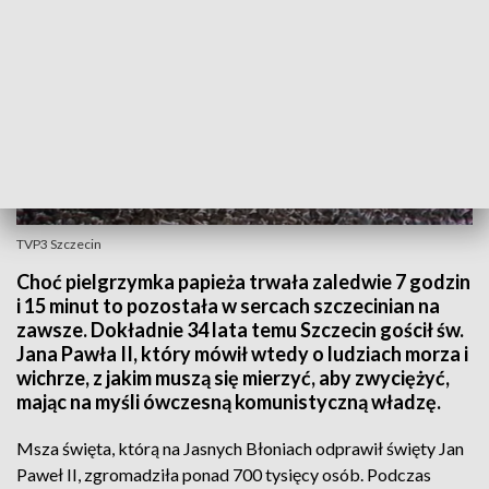
TVP3 Szczecin
Choć pielgrzymka papieża trwała zaledwie 7 godzin
i 15 minut to pozostała w sercach szczecinian na
zawsze. Dokładnie 34 lata temu Szczecin gościł św.
Jana Pawła II, który mówił wtedy o ludziach morza i
wichrze, z jakim muszą się mierzyć, aby zwyciężyć,
mając na myśli ówczesną komunistyczną władzę.
Msza święta, którą na Jasnych Błoniach odprawił święty Jan
Paweł II, zgromadziła ponad 700 tysięcy osób. Podczas