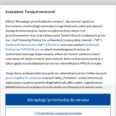
Szanujemy Twoją prywatność
Dołącz do nas:
Kliknij "Akceptuję i przechodzę do serwisu", aby wyrazić zgody na
korzystanie z technologii automatycznego śledzenia i zbierania danych,
TVP
dostęp do informacji na Twoim urządzeniu końcowym i ich
Abonament TVP
przechowywanie oraz na przetwarzanie Twoich danych osobowych przez
Regulamin TVP
nas, czyli Telewizję Polską S.A. w likwidacji (zwaną dalej również „TVP”),
Emisja w TVP
Polityka prywatności
Zaufanych Partnerów z IAB* (1201 firm)
oraz pozostałych
Zaufanych
Partnerów TVP (93 firm)
, w celach marketingowych (w tym do
Centrum informacji TVP
Moje zgody
zautomatyzowanego dopasowania reklam do Twoich zainteresowań i
mierzenia ich skuteczności) i pozostałych, które wskazujemy poniżej, a
Naziemna Telewizja Cyfrowa
Pomoc
także zgody na udostępnianie przez nas identyfikatora PPID do Google.
Sklep TVP
Biuro reklamy
Twoje dane osobowe zbierane podczas odwiedzania przez Ciebie naszych
Rada Programowa
Kontakt
poszczególnych serwisów
zwanych dalej „Portalem”, w tym informacje
zapisywane za pomocą technologii takich jak: pliki cookie, sygnalizatory
System NOS
WWW lub innych podobnych technologii umożliwiających świadczenie
dopasowanych i bezpiecznych usług, personalizację treści oraz reklam,
Informacje o nadawcy
Kanały
udostępnianie funkcji mediów społecznościowych oraz analizowanie
Akceptuję i przechodzę do serwisu
ruchu w Internecie.
Program dla prasy
©2026 Telewizja Polska S.A. w likwidacji
Biuro Reklamy
Twoje dane osobowe zbierane podczas odwiedzania przez Ciebie
Ustawienia zaawansowane
poszczególnych serwisów
na Portalu, takie jak adresy IP, identyfikatory