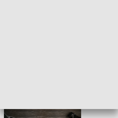
Z indeksem w ręku
Droga po suk
HISTORIA