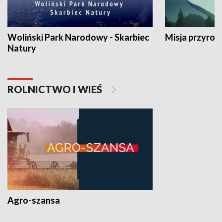
Woliński Park Narodowy - Skarbiec
Misja przyrod
Natury
ROLNICTWO I WIEŚ
Agro-szansa