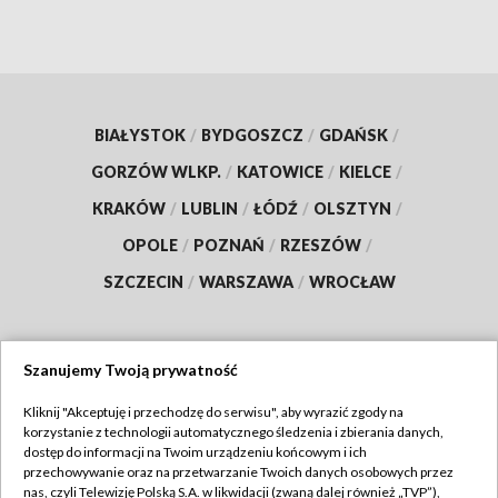
BIAŁYSTOK
/
BYDGOSZCZ
/
GDAŃSK
/
GORZÓW WLKP.
/
KATOWICE
/
KIELCE
/
KRAKÓW
/
LUBLIN
/
ŁÓDŹ
/
OLSZTYN
/
OPOLE
/
POZNAŃ
/
RZESZÓW
/
SZCZECIN
/
WARSZAWA
/
WROCŁAW
Szanujemy Twoją prywatność
Dołącz do nas:
Kliknij "Akceptuję i przechodzę do serwisu", aby wyrazić zgody na
korzystanie z technologii automatycznego śledzenia i zbierania danych,
TVP
dostęp do informacji na Twoim urządzeniu końcowym i ich
Abonament TVP
przechowywanie oraz na przetwarzanie Twoich danych osobowych przez
Regulamin TVP
nas, czyli Telewizję Polską S.A. w likwidacji (zwaną dalej również „TVP”),