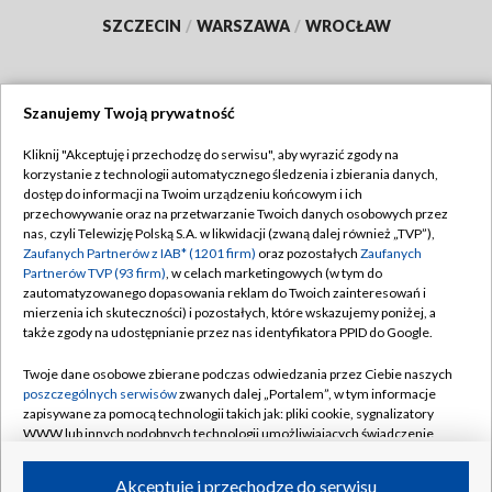
SZCZECIN
/
WARSZAWA
/
WROCŁAW
Szanujemy Twoją prywatność
Dołącz do nas:
Kliknij "Akceptuję i przechodzę do serwisu", aby wyrazić zgody na
korzystanie z technologii automatycznego śledzenia i zbierania danych,
TVP
dostęp do informacji na Twoim urządzeniu końcowym i ich
Abonament TVP
przechowywanie oraz na przetwarzanie Twoich danych osobowych przez
Regulamin TVP
nas, czyli Telewizję Polską S.A. w likwidacji (zwaną dalej również „TVP”),
Emisja w TVP
Polityka prywatności
Zaufanych Partnerów z IAB* (1201 firm)
oraz pozostałych
Zaufanych
Partnerów TVP (93 firm)
, w celach marketingowych (w tym do
Centrum informacji TVP
Moje zgody
zautomatyzowanego dopasowania reklam do Twoich zainteresowań i
mierzenia ich skuteczności) i pozostałych, które wskazujemy poniżej, a
Naziemna Telewizja Cyfrowa
Pomoc
także zgody na udostępnianie przez nas identyfikatora PPID do Google.
Sklep TVP
Biuro reklamy
Twoje dane osobowe zbierane podczas odwiedzania przez Ciebie naszych
Rada Programowa
Kontakt
poszczególnych serwisów
zwanych dalej „Portalem”, w tym informacje
zapisywane za pomocą technologii takich jak: pliki cookie, sygnalizatory
System NOS
WWW lub innych podobnych technologii umożliwiających świadczenie
dopasowanych i bezpiecznych usług, personalizację treści oraz reklam,
Informacje o nadawcy
Kanały
udostępnianie funkcji mediów społecznościowych oraz analizowanie
Akceptuję i przechodzę do serwisu