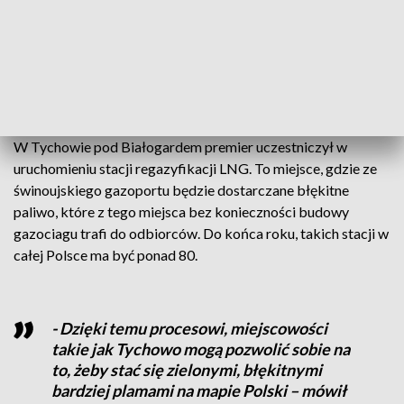
gospodarka morska, po co nam Centralny
Port Komunikacyjny jest Berlin
niedaleko” - przypomniał Joachim
Brudziński, europoseł PiS.
W Tychowie pod Białogardem premier uczestniczył w
uruchomieniu stacji regazyfikacji LNG. To miejsce, gdzie ze
świnoujskiego gazoportu będzie dostarczane błękitne
paliwo, które z tego miejsca bez konieczności budowy
gazociagu trafi do odbiorców. Do końca roku, takich stacji w
całej Polsce ma być ponad 80.
- Dzięki temu procesowi, miejscowości
takie jak Tychowo mogą pozwolić sobie na
to, żeby stać się zielonymi, błękitnymi
bardziej plamami na mapie Polski – mówił