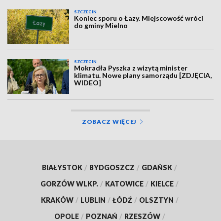
SZCZECIN
Koniec sporu o Łazy. Miejscowość wróci
do gminy Mielno
SZCZECIN
Mokradła Pyszka z wizytą minister
klimatu. Nowe plany samorządu [ZDJĘCIA,
WIDEO]
ZOBACZ WIĘCEJ
BIAŁYSTOK
/
BYDGOSZCZ
/
GDAŃSK
/
GORZÓW WLKP.
/
KATOWICE
/
KIELCE
/
KRAKÓW
/
LUBLIN
/
ŁÓDŹ
/
OLSZTYN
/
OPOLE
/
POZNAŃ
/
RZESZÓW
/