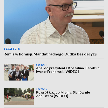
SZCZECIN
Remis w komisji. Mandat radnego Dudka bez decyzji
SZCZECIN
Apel do prezydenta Koszalina. Chodzi o
Iwano-Frankiwsk [WIDEO]
SZCZECIN
Powrót Łaz do Mielna. Sianów nie
odpuszcza [WIDEO]