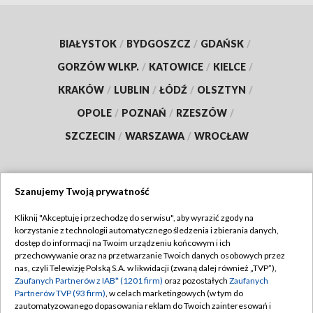
BIAŁYSTOK
/
BYDGOSZCZ
/
GDAŃSK
/
GORZÓW WLKP.
/
KATOWICE
/
KIELCE
/
KRAKÓW
/
LUBLIN
/
ŁÓDŹ
/
OLSZTYN
/
OPOLE
/
POZNAŃ
/
RZESZÓW
/
SZCZECIN
/
WARSZAWA
/
WROCŁAW
Szanujemy Twoją prywatność
Dołącz do nas:
Kliknij "Akceptuję i przechodzę do serwisu", aby wyrazić zgody na
korzystanie z technologii automatycznego śledzenia i zbierania danych,
TVP
dostęp do informacji na Twoim urządzeniu końcowym i ich
Abonament TVP
przechowywanie oraz na przetwarzanie Twoich danych osobowych przez
Regulamin TVP
nas, czyli Telewizję Polską S.A. w likwidacji (zwaną dalej również „TVP”),
Emisja w TVP
Polityka prywatności
Zaufanych Partnerów z IAB* (1201 firm)
oraz pozostałych
Zaufanych
Partnerów TVP (93 firm)
, w celach marketingowych (w tym do
Centrum informacji TVP
Moje zgody
zautomatyzowanego dopasowania reklam do Twoich zainteresowań i