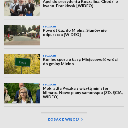
Apel do prezydenta Koszalina. Chodzi o
Iwano-Frankiwsk [WIDEO]
SZCZECIN
Powrót Łaz do Mielna. Sianów nie
odpuszcza [WIDEO]
SZCZECIN
Koniec sporu o Łazy. Miejscowość wróci
do gminy Mielno
SZCZECIN
Mokradła Pyszka z wizytą minister
klimatu. Nowe plany samorządu [ZDJĘCIA,
WIDEO]
ZOBACZ WIĘCEJ