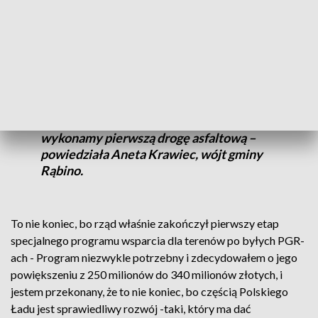
- Dziękuje za to, że poświecił mi Pan
chwilę na rozmowę za to, że mogłam
podzielić się problemami naszej gminy.
Chyba od 30 lat w ogóle nie było
inwestycji drogowych, to z rządowego
Funduszu Inwestycji Lokalnych
wykonamy pierwszą drogę asfaltową –
powiedziała Aneta Krawiec, wójt gminy
Rąbino.
To nie koniec, bo rząd właśnie zakończył pierwszy etap
specjalnego programu wsparcia dla terenów po byłych PGR-
ach - Program niezwykle potrzebny i zdecydowałem o jego
powiększeniu z 250 milionów do 340 milionów złotych, i
jestem przekonany, że to nie koniec, bo częścią Polskiego
Ładu jest sprawiedliwy rozwój -taki, który ma dać