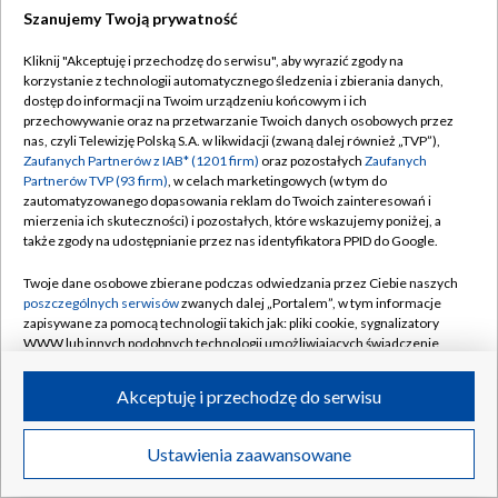
Szanujemy Twoją prywatność
Kliknij "Akceptuję i przechodzę do serwisu", aby wyrazić zgody na
korzystanie z technologii automatycznego śledzenia i zbierania danych,
dostęp do informacji na Twoim urządzeniu końcowym i ich
przechowywanie oraz na przetwarzanie Twoich danych osobowych przez
nas, czyli Telewizję Polską S.A. w likwidacji (zwaną dalej również „TVP”),
Zaufanych Partnerów z IAB* (1201 firm)
oraz pozostałych
Zaufanych
Partnerów TVP (93 firm)
, w celach marketingowych (w tym do
zautomatyzowanego dopasowania reklam do Twoich zainteresowań i
mierzenia ich skuteczności) i pozostałych, które wskazujemy poniżej, a
także zgody na udostępnianie przez nas identyfikatora PPID do Google.
Twoje dane osobowe zbierane podczas odwiedzania przez Ciebie naszych
poszczególnych serwisów
zwanych dalej „Portalem”, w tym informacje
zapisywane za pomocą technologii takich jak: pliki cookie, sygnalizatory
WWW lub innych podobnych technologii umożliwiających świadczenie
dopasowanych i bezpiecznych usług, personalizację treści oraz reklam,
udostępnianie funkcji mediów społecznościowych oraz analizowanie
Akceptuję i przechodzę do serwisu
ruchu w Internecie.
Twoje dane osobowe zbierane podczas odwiedzania przez Ciebie
Ustawienia zaawansowane
poszczególnych serwisów
na Portalu, takie jak adresy IP, identyfikatory
Twoich urządzeń końcowych i identyfikatory plików cookie, informacje o