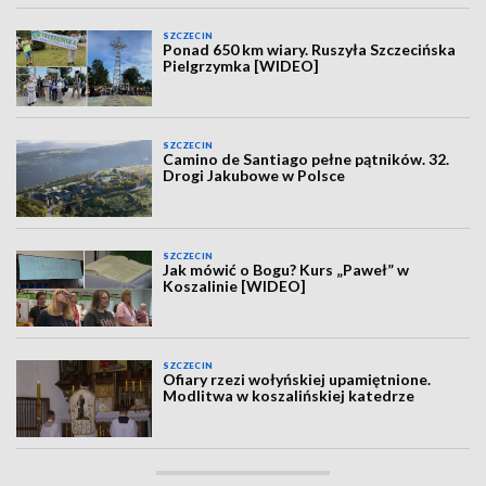
SZCZECIN
Ponad 650 km wiary. Ruszyła Szczecińska
Pielgrzymka [WIDEO]
SZCZECIN
Camino de Santiago pełne pątników. 32.
Drogi Jakubowe w Polsce
SZCZECIN
Jak mówić o Bogu? Kurs „Paweł” w
Koszalinie [WIDEO]
SZCZECIN
Ofiary rzezi wołyńskiej upamiętnione.
Modlitwa w koszalińskiej katedrze