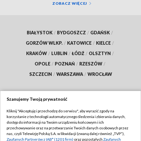
ZOBACZ WIĘCEJ
BIAŁYSTOK
/
BYDGOSZCZ
/
GDAŃSK
/
GORZÓW WLKP.
/
KATOWICE
/
KIELCE
/
KRAKÓW
/
LUBLIN
/
ŁÓDŹ
/
OLSZTYN
/
OPOLE
/
POZNAŃ
/
RZESZÓW
/
SZCZECIN
/
WARSZAWA
/
WROCŁAW
Szanujemy Twoją prywatność
Dołącz do nas:
Kliknij "Akceptuję i przechodzę do serwisu", aby wyrazić zgody na
korzystanie z technologii automatycznego śledzenia i zbierania danych,
TVP
dostęp do informacji na Twoim urządzeniu końcowym i ich
Abonament TVP
przechowywanie oraz na przetwarzanie Twoich danych osobowych przez
Regulamin TVP
nas, czyli Telewizję Polską S.A. w likwidacji (zwaną dalej również „TVP”),
Emisja w TVP
Polityka prywatności
Zaufanych Partnerów z IAB* (1201 firm)
oraz pozostałych
Zaufanych