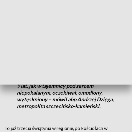
W trakcie uroczystości ustanowienia Sanktuarium
poświęcono ołtarz oraz obrazy Jezusa Miłosiernego i
Chrystusa Króla Polski. Ten obraz ma szczególne znaczenie
dla wiernych. Został ufundowany przez amerykańską Polonię
z Chicago, a droga którą przeszedł zanim trafił do nowego
sanktuarium, również jest wyjątkowa.
- Przyszedł z amerykańskiej ziemi ale od
polskich serc i przez Częstochowę, przez
Jasną Górę, gdzie w ukryciu przez pełnych
9 lat, jak w tajemnicy pod sercem
niepokalanym, oczekiwał, omodlony,
wytęskniony – mówił abp Andrzej Dzięga,
metropolita szczecińsko-kamieński.
To już trzecia świątynia w regionie, po kościołach w