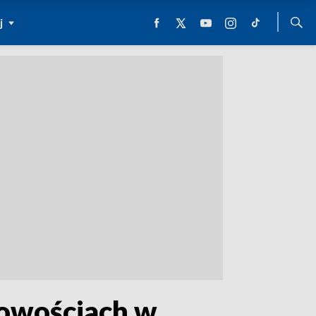
j
cowościach w