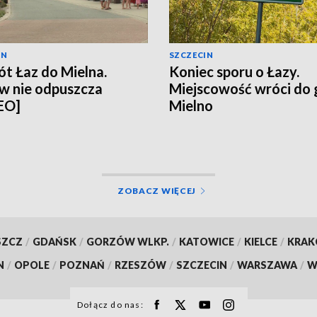
IN
SZCZECIN
t Łaz do Mielna.
Koniec sporu o Łazy.
w nie odpuszcza
Miejscowość wróci do
EO]
Mielno
ZOBACZ WIĘCEJ
SZCZ
/
GDAŃSK
/
GORZÓW WLKP.
/
KATOWICE
/
KIELCE
/
KRA
N
/
OPOLE
/
POZNAŃ
/
RZESZÓW
/
SZCZECIN
/
WARSZAWA
/
W
Dołącz do nas: