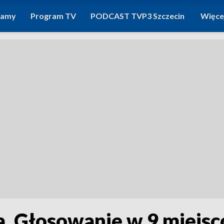
ramy
Program TV
PODCAST TVP3 Szczecin
Więce
a. Głosowanie w 9 miejs