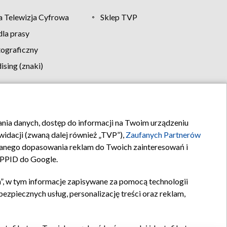
 Telewizja Cyfrowa
Sklep TVP
la prasy
tograficzny
sing (znaki)
klamy
Kontakt
rania danych, dostęp do informacji na Twoim urządzeniu
idacji (zwaną dalej również „TVP”),
Zaufanych Partnerów
anego dopasowania reklam do Twoich zainteresowań i
a PPID do Google.
”, w tym informacje zapisywane za pomocą technologii
zpiecznych usług, personalizację treści oraz reklam,