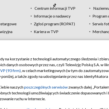
Centrum informacji TVP
Naziemna
Informacje o nadawcy
Program d
zetargowe
Zgłoś program (ROPAT)
Serwis fo
wizyjna
Kariera w TVP
Merchandi
Polityka prywatności
Moje zgody
Pomoc
Biuro re
ody na korzystanie z technologii automatycznego śledzenia i zbie
 danych osobowych przez nas, czyli Telewizję Polską S.A. w likw
VP (93 firm)
, w celach marketingowych (w tym do zautomatyzow
 poniżej, a także zgody na udostępnianie przez nas identyfikator
Ciebie naszych
poszczególnych serwisów
zwanych dalej „Portalem
obnych technologii umożliwiających świadczenie dopasowanych i be
zowanie ruchu w Internecie.