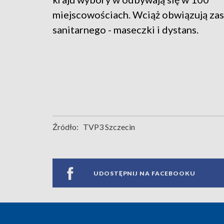
miejscowościach. Wciąż obwiązują za
sanitarnego - maseczki i dystans.
Źródło:
TVP3 Szczecin
UDOSTĘPNIJ NA FACEBOOKU