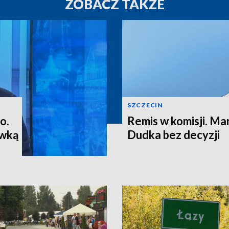
ZOBACZ TAKŻE
SZCZECIN
o.
Remis w komisji. M
ewką
Dudka bez decyzji