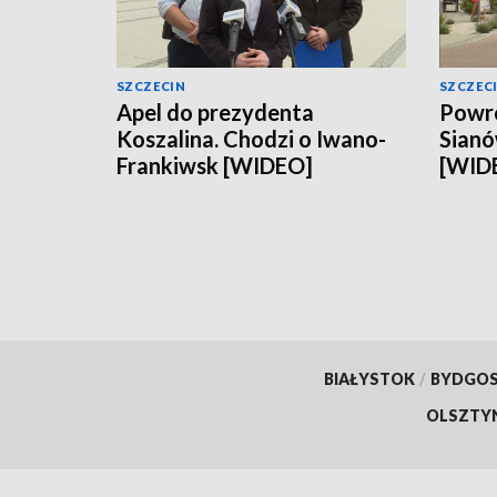
SZCZECIN
SZCZEC
Apel do prezydenta
Powró
Koszalina. Chodzi o Iwano-
Sianó
Frankiwsk [WIDEO]
[WID
BIAŁYSTOK
/
BYDGO
OLSZTY