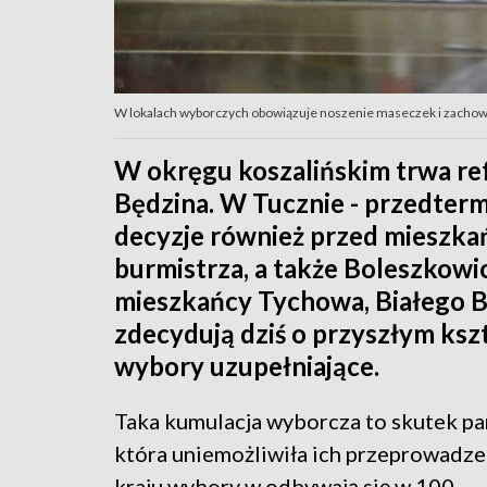
W lokalach wyborczych obowiązuje noszenie maseczek i zachowa
W okręgu koszalińskim trwa re
Będzina. W Tucznie - przedter
decyzje również przed mieszkań
burmistrza, a także Boleszkowic 
mieszkańcy Tychowa, Białego B
zdecydują dziś o przyszłym kszt
wybory uzupełniające.
Taka kumulacja wyborcza to skutek pa
która uniemożliwiła ich przeprowadze
kraju wybory w odbywają się w 100