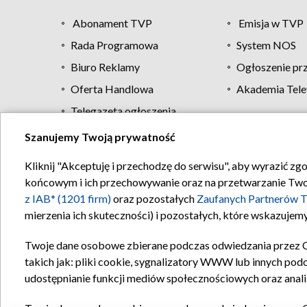
Abonament TVP
Emisja w TVP
Rada Programowa
System NOS
Biuro Reklamy
Ogłoszenie pr
Oferta Handlowa
Akademia Tele
Telegazeta ogłoszenia
Szanujemy Twoją prywatność
Regulamin TVP
Kliknij "Akceptuję i przechodzę do serwisu", aby wyrazić zg
końcowym i ich przechowywanie oraz na przetwarzanie Twoich
z IAB* (1201 firm)
oraz pozostałych
Zaufanych Partnerów T
mierzenia ich skuteczności) i pozostałych, które wskazujemy
Twoje dane osobowe zbierane podczas odwiedzania przez 
takich jak: pliki cookie, sygnalizatory WWW lub innych pod
udostępnianie funkcji mediów społecznościowych oraz anali