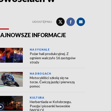
UDOSTĘPNIJ:
AJNOWSZE INFORMACJE
NA SYGNALE
Pożar hali produkcyjnej. Z
ogniem walczyło 16 zastępów
straży
NA DROGACH
Motocykliści szkolą się na
torze. Ćwiczą jazdę i pierwszą
pomoc
KULTURA
Herbertiada w Kołobrzegu.
Poezja i piosenki lwowskie
[WIDEO]