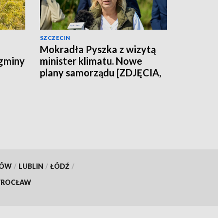
SZCZECIN
Mokradła Pyszka z wizytą
 gminy
minister klimatu. Nowe
plany samorządu [ZDJĘCIA,
WIDEO]
KÓW
/
LUBLIN
/
ŁÓDŹ
/
ROCŁAW