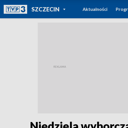
POWRÓT DO
SZCZECIN
Aktualności
Prog
TVP REGIONY
Niedziela wyborcz