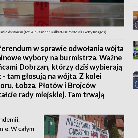
nie dystansu (fot. Aleksander Kalka/NurPhoto via Getty Images)
ferendum w sprawie odwołania wójta
minowe wybory na burmistrza. Ważne
cami Dobrzan, którzy dziś wybierają
- tam głosują na wójta. Z kolei
oru, Łobza, Płotów i Brojców
ałcie rady miejskiej. Tam trwają
ndemii,
nie. W całym