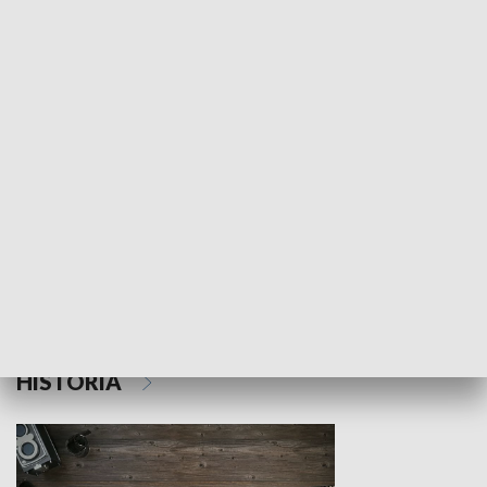
NAUKA I EDUKACJA
Z indeksem w ręku
Droga po suk
HISTORIA