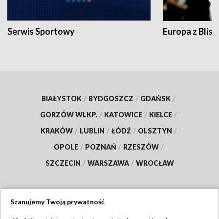
Serwis Sportowy
Europa z Blisk
BIAŁYSTOK
/
BYDGOSZCZ
/
GDAŃSK
/
GORZÓW WLKP.
/
KATOWICE
/
KIELCE
/
KRAKÓW
/
LUBLIN
/
ŁÓDŹ
/
OLSZTYN
/
OPOLE
/
POZNAŃ
/
RZESZÓW
/
SZCZECIN
/
WARSZAWA
/
WROCŁAW
Szanujemy Twoją prywatność
Dołącz do nas: