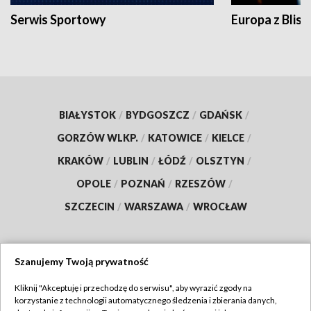
Serwis Sportowy
Europa z Blisk
BIAŁYSTOK
/
BYDGOSZCZ
/
GDAŃSK
/
GORZÓW WLKP.
/
KATOWICE
/
KIELCE
/
KRAKÓW
/
LUBLIN
/
ŁÓDŹ
/
OLSZTYN
/
OPOLE
/
POZNAŃ
/
RZESZÓW
/
SZCZECIN
/
WARSZAWA
/
WROCŁAW
Szanujemy Twoją prywatność
Dołącz do nas:
Kliknij "Akceptuję i przechodzę do serwisu", aby wyrazić zgody na
korzystanie z technologii automatycznego śledzenia i zbierania danych,
TVP