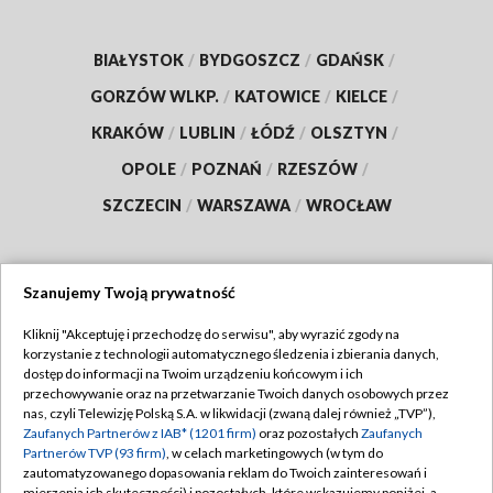
BIAŁYSTOK
/
BYDGOSZCZ
/
GDAŃSK
/
GORZÓW WLKP.
/
KATOWICE
/
KIELCE
/
KRAKÓW
/
LUBLIN
/
ŁÓDŹ
/
OLSZTYN
/
OPOLE
/
POZNAŃ
/
RZESZÓW
/
SZCZECIN
/
WARSZAWA
/
WROCŁAW
Szanujemy Twoją prywatność
Dołącz do nas:
Kliknij "Akceptuję i przechodzę do serwisu", aby wyrazić zgody na
korzystanie z technologii automatycznego śledzenia i zbierania danych,
TVP
dostęp do informacji na Twoim urządzeniu końcowym i ich
Abonament TVP
przechowywanie oraz na przetwarzanie Twoich danych osobowych przez
Regulamin TVP
nas, czyli Telewizję Polską S.A. w likwidacji (zwaną dalej również „TVP”),
Emisja w TVP
Polityka prywatności
Zaufanych Partnerów z IAB* (1201 firm)
oraz pozostałych
Zaufanych
Partnerów TVP (93 firm)
, w celach marketingowych (w tym do
Centrum informacji TVP
Moje zgody
zautomatyzowanego dopasowania reklam do Twoich zainteresowań i
mierzenia ich skuteczności) i pozostałych, które wskazujemy poniżej, a