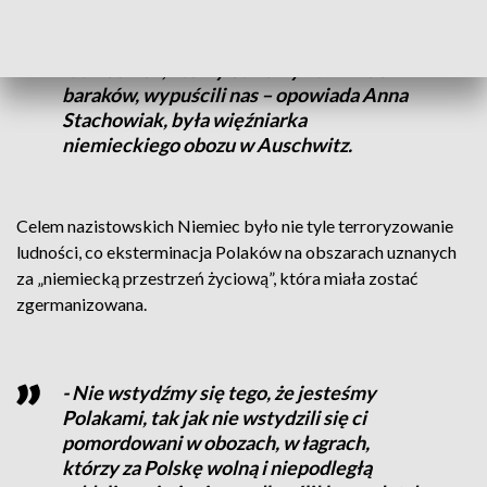
nie zdążyli, bo zginął w Katyniu. Byłam do
wyzwolenia. Pamiętam żołnierzy
radzieckich, którzy otworzyli drzwi do
baraków, wypuścili nas – opowiada Anna
Stachowiak, była więźniarka
niemieckiego obozu w Auschwitz.
Celem nazistowskich Niemiec było nie tyle terroryzowanie
ludności, co eksterminacja Polaków na obszarach uznanych
za „niemiecką przestrzeń życiową”, która miała zostać
zgermanizowana.
- Nie wstydźmy się tego, że jesteśmy
Polakami, tak jak nie wstydzili się ci
pomordowani w obozach, w łagrach,
którzy za Polskę wolną i niepodległą