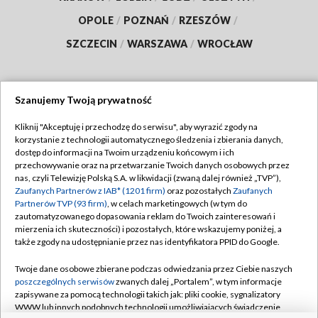
OPOLE
/
POZNAŃ
/
RZESZÓW
/
SZCZECIN
/
WARSZAWA
/
WROCŁAW
Szanujemy Twoją prywatność
Dołącz do nas:
Kliknij "Akceptuję i przechodzę do serwisu", aby wyrazić zgody na
korzystanie z technologii automatycznego śledzenia i zbierania danych,
TVP
dostęp do informacji na Twoim urządzeniu końcowym i ich
Abonament TVP
przechowywanie oraz na przetwarzanie Twoich danych osobowych przez
Regulamin TVP
nas, czyli Telewizję Polską S.A. w likwidacji (zwaną dalej również „TVP”),
Emisja w TVP
Polityka prywatności
Zaufanych Partnerów z IAB* (1201 firm)
oraz pozostałych
Zaufanych
Partnerów TVP (93 firm)
, w celach marketingowych (w tym do
Centrum informacji TVP
Moje zgody
zautomatyzowanego dopasowania reklam do Twoich zainteresowań i
mierzenia ich skuteczności) i pozostałych, które wskazujemy poniżej, a
Naziemna Telewizja Cyfrowa
Pomoc
także zgody na udostępnianie przez nas identyfikatora PPID do Google.
Sklep TVP
Biuro reklamy
Twoje dane osobowe zbierane podczas odwiedzania przez Ciebie naszych
Rada Programowa
Kontakt
poszczególnych serwisów
zwanych dalej „Portalem”, w tym informacje
zapisywane za pomocą technologii takich jak: pliki cookie, sygnalizatory
System NOS
WWW lub innych podobnych technologii umożliwiających świadczenie