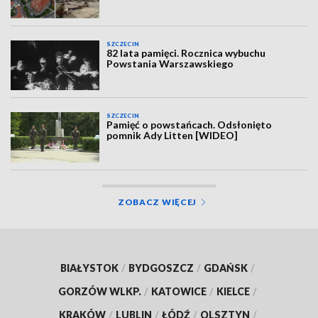
SZCZECIN
82 lata pamięci. Rocznica wybuchu
Powstania Warszawskiego
SZCZECIN
Pamięć o powstańcach. Odsłonięto
pomnik Ady Litten [WIDEO]
ZOBACZ WIĘCEJ
BIAŁYSTOK
/
BYDGOSZCZ
/
GDAŃSK
/
GORZÓW WLKP.
/
KATOWICE
/
KIELCE
/
KRAKÓW
/
LUBLIN
/
ŁÓDŹ
/
OLSZTYN
/