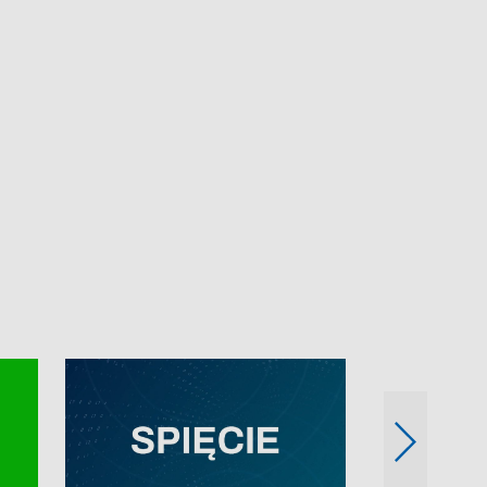
e-mail: kronika@tvp.pl.
e-mail: kronika@t