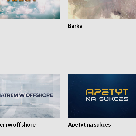
Barka
rem w offshore
Apetyt na sukces