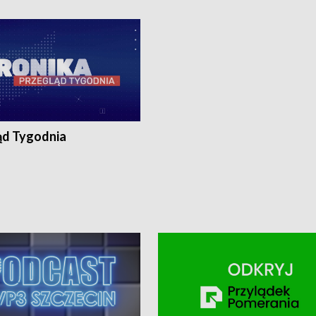
ronika@tvp.pl.
e-mail: kronika@tvp.pl.
ąd Tygodnia