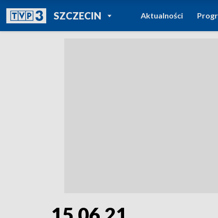
POWRÓT DO
SZCZECIN
Aktualności
Prog
TVP REGIONY
15.06.21