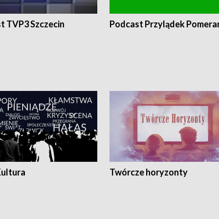
t TVP3 Szczecin
Podcast Przylądek Pomera
Kultura
Twórcze horyzonty