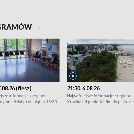
OGRAMÓW
7.08.26 (flesz)
21:30, 6.08.26
jsze informacje z regionu.
Najważniejsze informacje z regionu.
d poniedziałku do piątku 15:30
Kronika od poniedziałku do piątku 1
16:30 (+ rozmowa), 18:30, 21:30.
(flesz), 16:30 (+ rozmowa), 18:30, 21
y i święta 15:30 i 16:30
W weekendy i święta 15:30 i 16:30
8:30 i 21:30. Dziennikarze czekają
(flesz), 18:30 i 21:30. Dziennikarze c
a zgłoszenia: Szczecin - tel. 91-
na Państwa zgłoszenia: Szczecin - te
0, Koszalin - tel. 94-34-50-054,
4 8-10-400, Koszalin - tel. 94-34-50