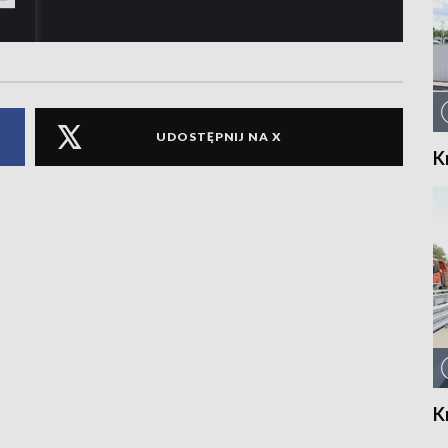
UDOSTĘPNIJ NA X
K
K