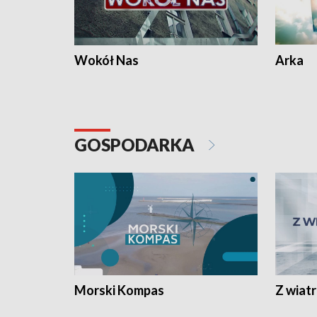
Wokół Nas
Arka
GOSPODARKA
Morski Kompas
Z wiat