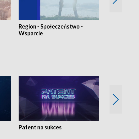
Region - Społeczeństwo -
Bez Barier
Wsparcie
Patent na sukces
Rolnictwo w 