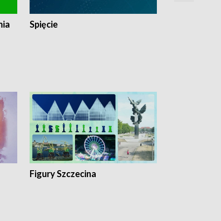
nia
Spięcie
Niedziałkow
Figury Szczecina