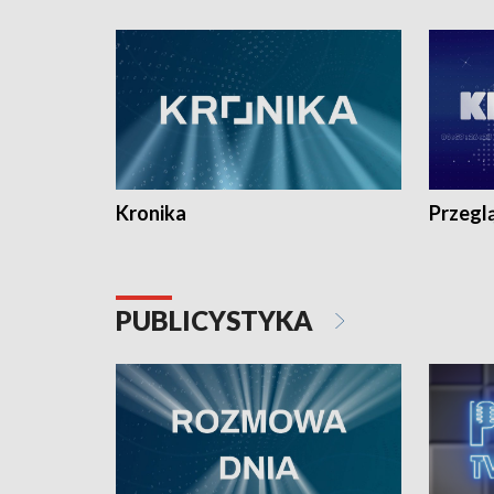
e-mail: kronika@tvp.pl.
e-mail: k
Kronika
Przegl
PUBLICYSTYKA