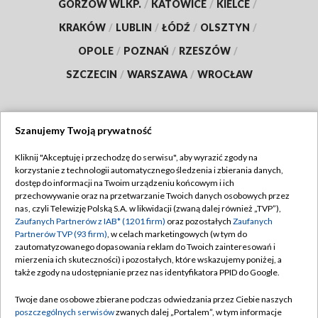
GORZÓW WLKP.
/
KATOWICE
/
KIELCE
/
KRAKÓW
/
LUBLIN
/
ŁÓDŹ
/
OLSZTYN
/
OPOLE
/
POZNAŃ
/
RZESZÓW
/
SZCZECIN
/
WARSZAWA
/
WROCŁAW
Szanujemy Twoją prywatność
Dołącz do nas:
Kliknij "Akceptuję i przechodzę do serwisu", aby wyrazić zgody na
korzystanie z technologii automatycznego śledzenia i zbierania danych,
TVP
dostęp do informacji na Twoim urządzeniu końcowym i ich
Abonament TVP
przechowywanie oraz na przetwarzanie Twoich danych osobowych przez
Regulamin TVP
nas, czyli Telewizję Polską S.A. w likwidacji (zwaną dalej również „TVP”),
Emisja w TVP
Polityka prywatności
Zaufanych Partnerów z IAB* (1201 firm)
oraz pozostałych
Zaufanych
Partnerów TVP (93 firm)
, w celach marketingowych (w tym do
Centrum informacji TVP
Moje zgody
zautomatyzowanego dopasowania reklam do Twoich zainteresowań i
mierzenia ich skuteczności) i pozostałych, które wskazujemy poniżej, a
Naziemna Telewizja Cyfrowa
Pomoc
także zgody na udostępnianie przez nas identyfikatora PPID do Google.
Sklep TVP
Biuro reklamy
Twoje dane osobowe zbierane podczas odwiedzania przez Ciebie naszych
Rada Programowa
Kontakt
poszczególnych serwisów
zwanych dalej „Portalem”, w tym informacje