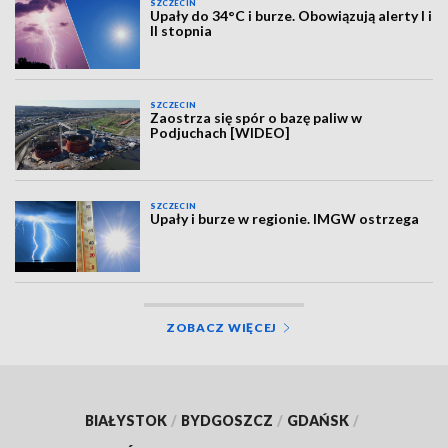
SZCZECIN
Upały do 34°C i burze. Obowiązują alerty I i
II stopnia
SZCZECIN
Zaostrza się spór o bazę paliw w
Podjuchach [WIDEO]
SZCZECIN
Upały i burze w regionie. IMGW ostrzega
ZOBACZ WIĘCEJ
BIAŁYSTOK
/
BYDGOSZCZ
/
GDAŃSK
/