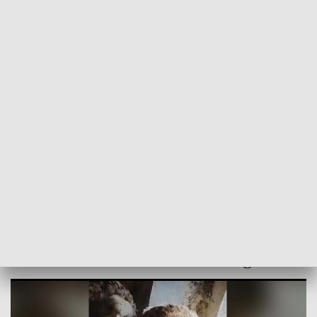
POWRÓT DO
SZCZECIN
TVP REGIONY
Ptasia rodzina. Nietypowi lokatorzy
domu w Białogardzie [WIDEO]
2021-06-15
ms