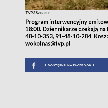
TVP3 Szczecin
Program interwencyjny emitowa
18:00. Dziennikarze czekają na 
48-10-353, 91-48-10-284, Koszal
wokolnas@tvp.pl
UDOSTĘPNIJ NA FACEBOOKU