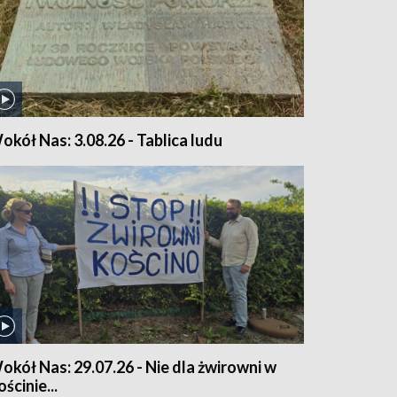
okół Nas: 3.08.26 - Tablica ludu
okół Nas: 29.07.26 - Nie dla żwirowni w
ścinie...