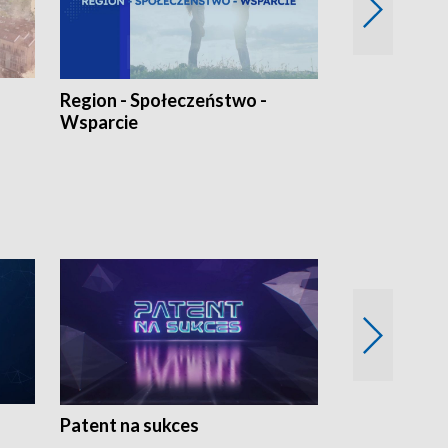
Region - Społeczeństwo -
Bez Barier
Wsparcie
Patent na sukces
Rolnictwo w 