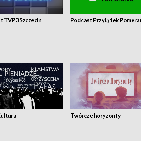
t TVP3 Szczecin
Podcast Przylądek Pomera
Kultura
Twórcze horyzonty