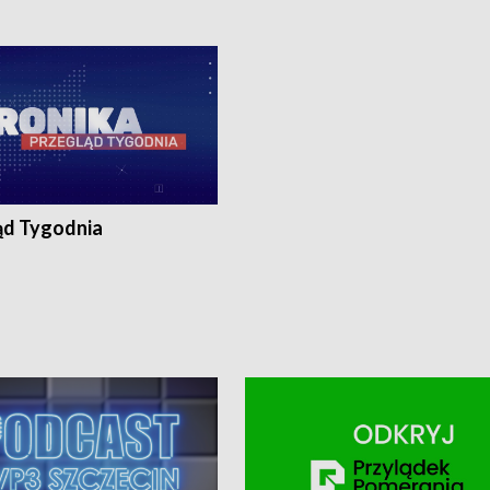
0, Koszalin - tel. 94-34-50-054,
4 8-10-400, Koszalin - tel. 94-34-50
ronika@tvp.pl.
e-mail: kronika@tvp.pl.
ąd Tygodnia