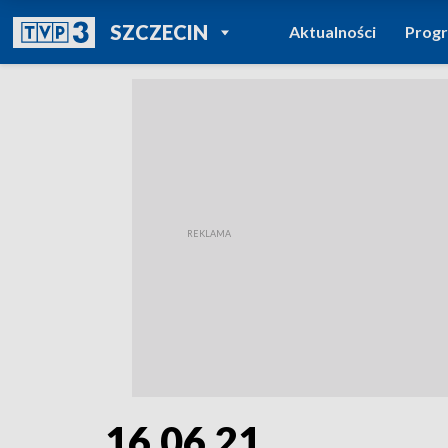
POWRÓT DO
SZCZECIN
Aktualności
Prog
TVP REGIONY
16.06.21