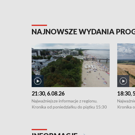
NAJNOWSZE WYDANIA PR
21:30, 6.08.26
18:30, 
Najważniejsze informacje z regionu.
Najważnie
Kronika od poniedziałku do piątku 15:30
Kronika o
(flesz), 16:30 (+ rozmowa), 18:30, 21:30.
(flesz), 
W weekendy i święta 15:30 i 16:30
W weekend
(flesz), 18:30 i 21:30. Dziennikarze czekają
(flesz), 1
na Państwa zgłoszenia: Szczecin - tel. 91-
na Państw