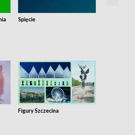
nia
Spięcie
Niedziałkow
Figury Szczecina