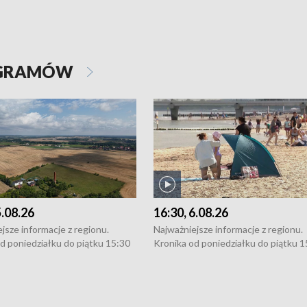
OGRAMÓW
5.08.26
16:30, 6.08.26
jsze informacje z regionu.
Najważniejsze informacje z regionu.
d poniedziałku do piątku 15:30
Kronika od poniedziałku do piątku 1
16:30 (+ rozmowa), 18:30, 21:30.
(flesz), 16:30 (+ rozmowa), 18:30, 21
y i święta 15:30 i 16:30
W weekendy i święta 15:30 i 16:30
8:30 i 21:30. Dziennikarze czekają
(flesz), 18:30 i 21:30. Dziennikarze c
a zgłoszenia: Szczecin - tel. 91-
na Państwa zgłoszenia: Szczecin - te