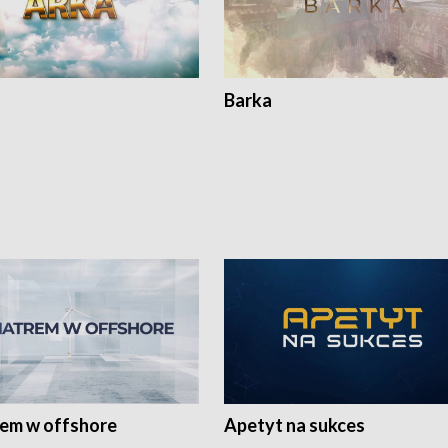
Barka
rem w offshore
Apetyt na sukces