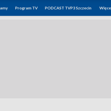
ramy
Program TV
PODCAST TVP3 Szczecin
Więce